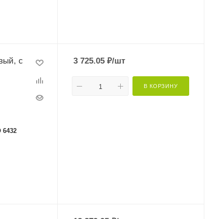
вый, с
3 725.05
₽
/шт
В КОРЗИНУ
 6432