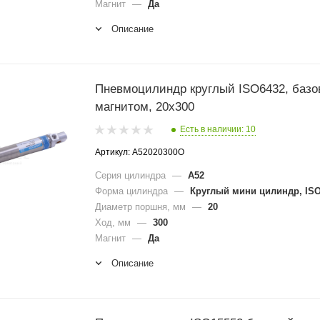
Магнит
—
Да
Описание
Пневмоцилиндр круглый ISO6432, базо
магнитом, 20x300
Есть в наличии: 10
Артикул: A52020300O
Серия цилиндра
—
A52
Форма цилиндра
—
Круглый мини цилиндр, ISO
Диаметр поршня, мм
—
20
Ход, мм
—
300
Магнит
—
Да
Описание