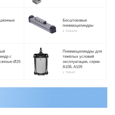
ционные
Бесштоковые
пневмоцилиндры
4 ТОВАРА
вый
Пневмоцилиндры для
индр с
тяжёлых условий
 связью Ø25
эксплуатации, серии
А108, А109
1 ТОВАР