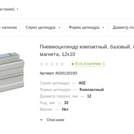
астание)
 наличии
Серия цилиндра
Форма цилиндра
Диаметр по
Пневмоцилиндр компактный, базовый, 
магнита, 12x10
Есть в наличии: 1
Артикул: A02012010O
Серия цилиндра
—
A02
Форма цилиндра
—
Компактный
Диаметр поршня, мм
—
12
Ход, мм
—
10
Магнит
—
Нет
Описание