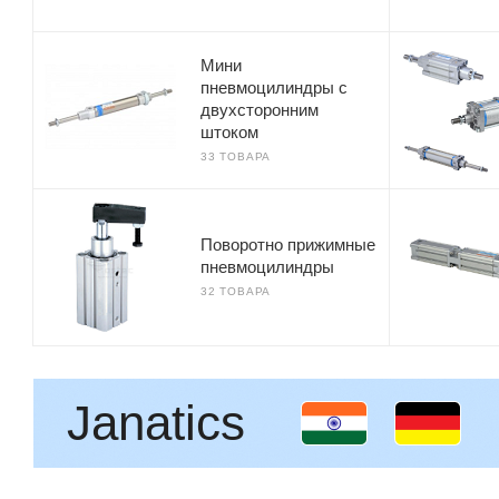
Мини
пневмоцилиндры c
двухсторонним
штоком
33 ТОВАРА
Поворотно прижимные
пневмоцилиндры
32 ТОВАРА
Janatics