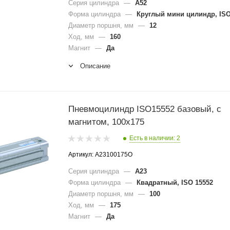
Серия цилиндра
—
A52
Форма цилиндра
—
Круглый мини цилиндр, ISO
Диаметр поршня, мм
—
12
Ход, мм
—
160
Магнит
—
Да
Описание
Пневмоцилиндр ISO15552 базовый, с
магнитом, 100x175
Есть в наличии: 2
Артикул: A23100175O
Серия цилиндра
—
A23
Форма цилиндра
—
Квадратный, ISO 15552
Диаметр поршня, мм
—
100
Ход, мм
—
175
Магнит
—
Да