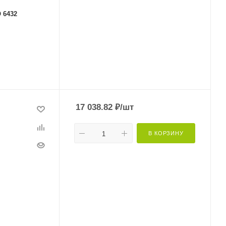
 6432
17 038.82
₽
/шт
В КОРЗИНУ