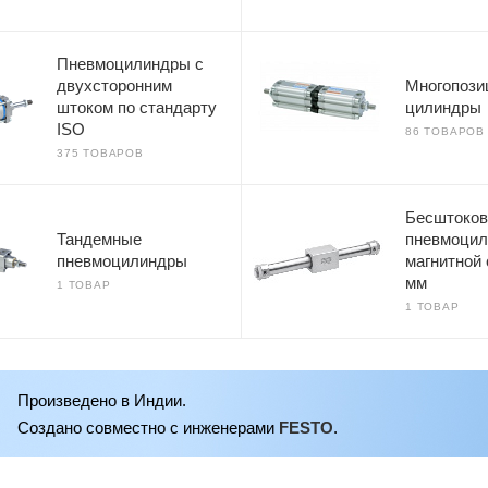
Пневмоцилиндры с
двухсторонним
Многопози
штоком по стандарту
цилиндры
ISO
86 ТОВАРОВ
375 ТОВАРОВ
Бесштоко
Тандемные
пневмоцил
пневмоцилиндры
магнитной
мм
1 ТОВАР
1 ТОВАР
Произведено в Индии.
Создано совместно с инженерами
FESTO
.