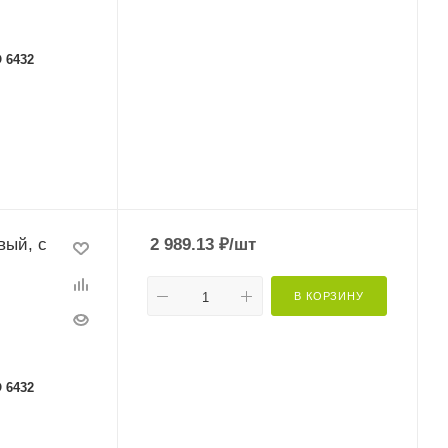
 6432
вый, с
2 989.13
₽
/шт
В КОРЗИНУ
 6432