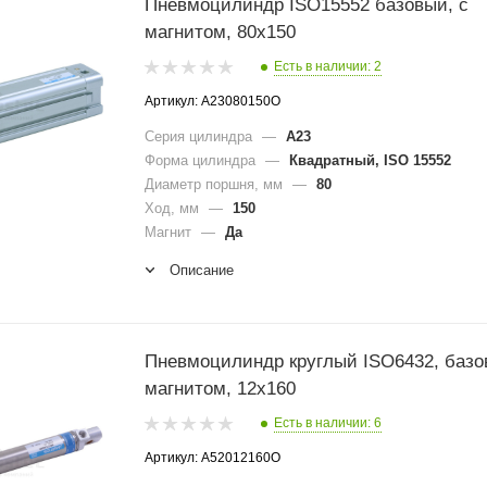
Пневмоцилиндр ISO15552 базовый, с
магнитом, 80x150
Есть в наличии: 2
Артикул: A23080150O
Серия цилиндра
—
A23
Форма цилиндра
—
Квадратный, ISO 15552
Диаметр поршня, мм
—
80
Ход, мм
—
150
Магнит
—
Да
Описание
Пневмоцилиндр круглый ISO6432, базо
магнитом, 12x160
Есть в наличии: 6
Артикул: A52012160O