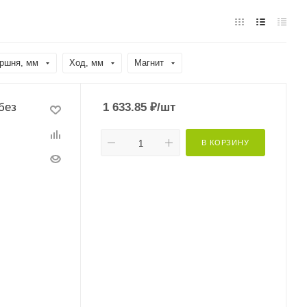
ршня, мм
Ход, мм
Магнит
без
1 633.85
₽
/шт
В КОРЗИНУ