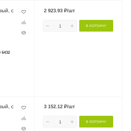
вый, с
2 923.93
₽
/шт
В КОРЗИНУ
 6432
вый, с
3 152.12
₽
/шт
В КОРЗИНУ