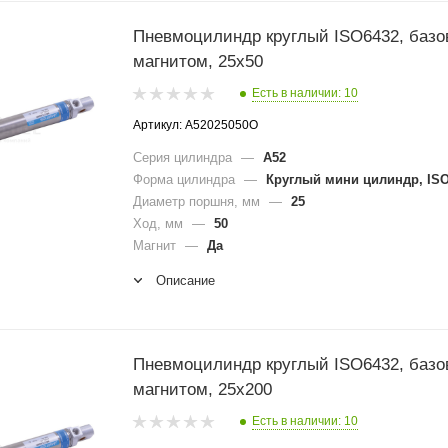
Пневмоцилиндр круглый ISO6432, базо
магнитом, 25x50
Есть в наличии: 10
Артикул: A52025050O
Серия цилиндра
—
A52
Форма цилиндра
—
Круглый мини цилиндр, ISO
Диаметр поршня, мм
—
25
Ход, мм
—
50
Магнит
—
Да
Описание
Пневмоцилиндр круглый ISO6432, базо
магнитом, 25x200
Есть в наличии: 10