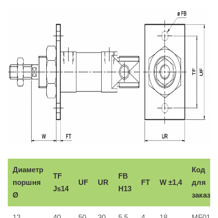
Диаметр
Код
TF
FB
поршня
UF
UR
FT
W ±1,4
для
Js14
H13
Ø
заказа
12
40
50
30
5,5
4
18
MF016