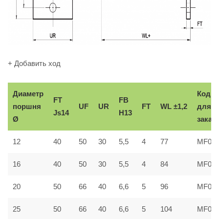
+ Добавить ход
Диаметр
Код
FT
FB
поршня
UF
UR
FT
WL ±1,2
для
Js14
H13
Ø
заказ
12
40
50
30
5,5
4
77
MF01
16
40
50
30
5,5
4
84
MF01
20
50
66
40
6,6
5
96
MF02
25
50
66
40
6,6
5
104
MF02