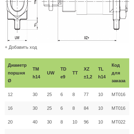
+ Добавить ход
Диаметр
Код
TM
TD
XZ
TL
поршня
UW
TT
для
h14
e9
±1,2
h14
Ø
заказа
12
30
25
6
8
77
10
MT016
16
30
25
6
8
84
10
MT016
20
40
30
8
10
96
10
MT022