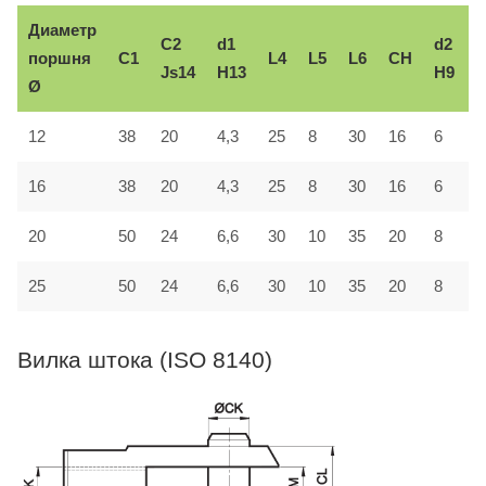
Диаметр
C2
d1
d2
поршня
C1
L4
L5
L6
CH
Js14
H13
H9
Ø
з
30
12
38
20
4,3
25
8
16
6
A
16
38
20
4,3
25
8
30
16
6
A
20
50
24
6,6
30
10
35
20
8
A
25
50
24
6,6
30
10
35
20
8
A
Вилка штока (ISO 8140)