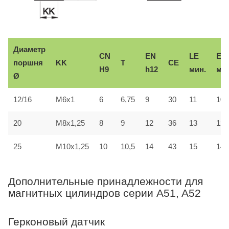
Диаметр
CN
EN
LE
ER
CE
поршня
KK
T
H9
h12
мин.
мак
Ø
12/16
M6x1
6
6,75
9
30
11
10
20
M8x1,25
8
9
12
36
13
12
25
M10x1,25
10
10,5
14
43
15
14
Дополнительные принадлежности для
магнитных цилиндров серии A51, A52
Герконовый датчик