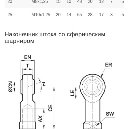
20
M8x1,25
15
10
48
20
12
7
5
25
M10x1,25
20
14
65
28
17
8
5
Наконечник штока со сферическим
шарниром