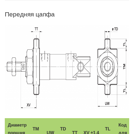
Передняя цапфа
Диаметр
Код
TM
TD
TL
поршня
UW
TT
XV ±1,4
для