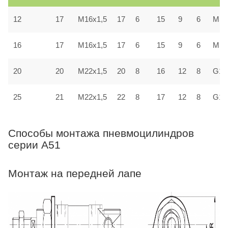
12
17
M16x1,5
17
6
15
9
6
M5x
16
17
M16x1,5
17
6
15
9
6
M5x
20
20
M22x1,5
20
8
16
12
8
G1/
25
21
M22x1,5
22
8
17
12
8
G1/
Способы монтажа пневмоцилиндров
серии A51
Монтаж на передней лапе