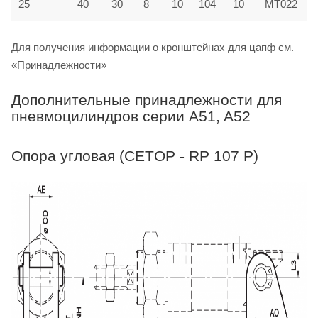
25
40
30
8
10
104
10
MT022
Для получения информации о кронштейнах для цапф см.
«Принадлежности»
Дополнительные принадлежности для
пневмоцилиндров серии A51, A52
Опора угловая (CETOP - RP 107 P)