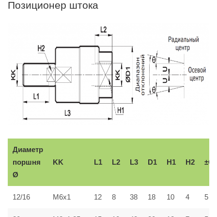
Позиционер штока
Диаметр
поршня
KK
L1
L2
L3
D1
H1
H2
±Θ
Ø
12/16
M6x1
12
8
38
18
10
4
5