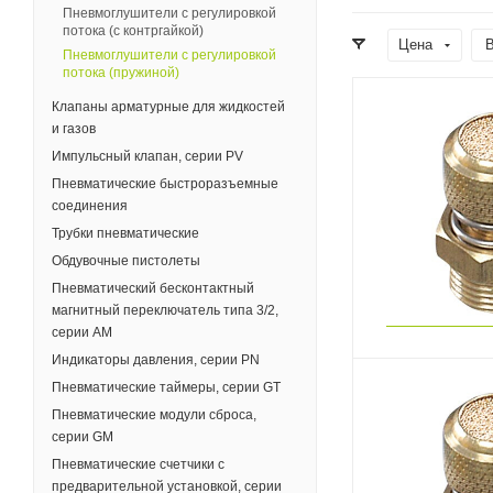
Пневмоглушители с регулировкой
потока (с контргайкой)
Цена
В
Пневмоглушители с регулировкой
потока (пружиной)
Клапаны арматурные для жидкостей
и газов
Импульсный клапан, серии PV
Пневматические быстроразъемные
соединения
Трубки пневматические
Обдувочные пистолеты
Пневматический бесконтактный
магнитный переключатель типа 3/2,
серии AM
Индикаторы давления, серии PN
Пневматические таймеры, серии GT
Пневматические модули сброса,
серии GM
Пневматические счетчики с
предварительной установкой, серии