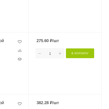
ой
275.60
₽
/шт
В КОРЗИНУ
ой
382.28
₽
/шт