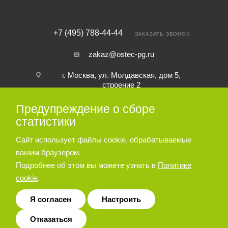
+7 (495) 788-44-44
ЗАКАЗАТЬ ЗВОНОК
zakaz@ostec-pg.ru
г. Москва, ул. Молдавская, дом 5,
строение 2
Предупреждение о сборе
ПОДПИСАТЬСЯ НА РАССЫЛКУ
статистики
Сайт использует файлы cookie, обрабатываемые
ПОЛИТИКА КОНФИДЕНЦИАЛЬНОСТИ
вашим браузером.
Подробнее об этом вы можете узнать в
Политике
cookie
.
© 2026 Пневматическое и гидравлическое оборудование ООО
«Остек-АртТул»
Я согласен
Настроить
Отказаться