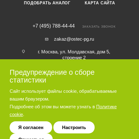
ПОДОБРАТЬ АНАЛОГ
КАРТА САЙТА
+7 (495) 788-44-44
ЗАКАЗАТЬ ЗВОНОК
zakaz@ostec-pg.ru
г. Москва, ул. Молдавская, дом 5,
строение 2
Предупреждение о сборе
ПОДПИСАТЬСЯ НА РАССЫЛКУ
статистики
Сайт использует файлы cookie, обрабатываемые
ПОЛИТИКА КОНФИДЕНЦИАЛЬНОСТИ
вашим браузером.
Подробнее об этом вы можете узнать в
Политике
cookie
.
© 2026 Пневматическое и гидравлическое оборудование ООО
«Остек-АртТул»
Я согласен
Настроить