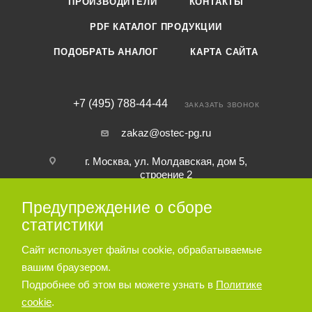
ПРОИЗВОДИТЕЛИ
КОНТАКТЫ
PDF КАТАЛОГ ПРОДУКЦИИ
ПОДОБРАТЬ АНАЛОГ
КАРТА САЙТА
+7 (495) 788-44-44
ЗАКАЗАТЬ ЗВОНОК
zakaz@ostec-pg.ru
г. Москва, ул. Молдавская, дом 5,
строение 2
Предупреждение о сборе
ПОДПИСАТЬСЯ НА РАССЫЛКУ
статистики
Сайт использует файлы cookie, обрабатываемые
ПОЛИТИКА КОНФИДЕНЦИАЛЬНОСТИ
вашим браузером.
Подробнее об этом вы можете узнать в
Политике
cookie
.
© 2026 Пневматическое и гидравлическое оборудование ООО