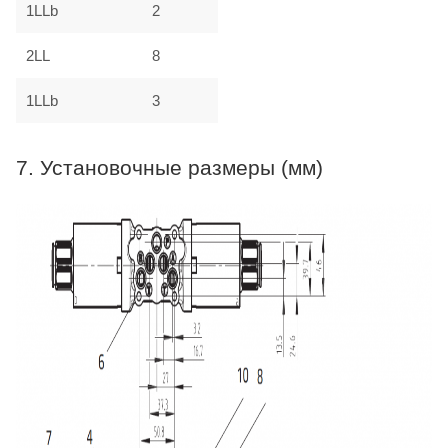
1LLb
2
2LL
8
1LLb
3
7. Установочные размеры (мм)