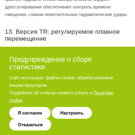
дросселирования обеспечивает контроль времени
смещения, снижая нежелательные гидравлические удары.
13. Версия TR: регулируемое плавное
перемещение
В клапанах версии TR отверстие неизменного сечения
Предупреждение о сборе
заменяется клапаном с регулируемым дросселем, обе-
статистики
спечивающим точную и надежную настройку времени
перемещения золотника. Для увеличения диаметра
Сайт использует файлы cookie, обрабатываемые
дросселирования (и, следовательно, времени
вашим браузером.
перемещения), поверните по часовой стрелке
Подробнее об этом вы можете узнать в
Политике
регулировочный винт (шпонка CH 3 мм), сначала ослабив
cookie
.
зажимную гайку (шпонка CH 10 мм).
Я согласен
Настроить
Отказаться