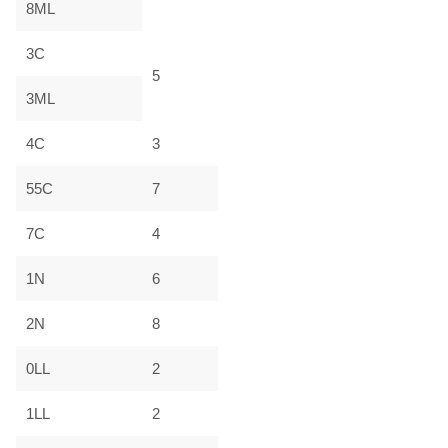
8ML
3C
5
3ML
4C
3
55C
7
7C
4
1N
6
2N
8
0LL
2
1LL
2