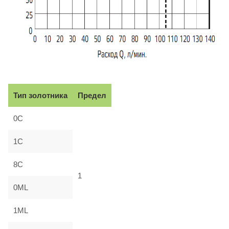
Тип золотника
Предел
0C
1C
8C
1
0ML
1ML