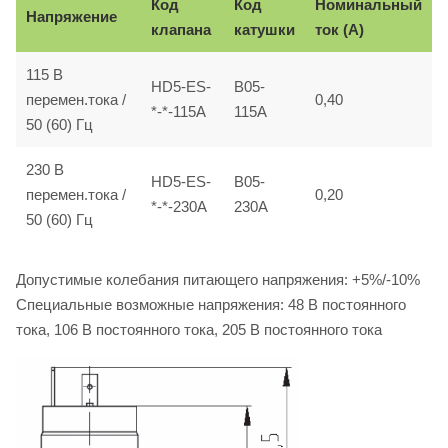
Код
Код
Номинальный
Напряжение
клапана
катушки
ток (A)
115 B
HD5-ES-
B05-
перемен.тока /
0,40
*-*-115A
115A
50 (60) Гц
230 B
HD5-ES-
B05-
перемен.тока /
0,20
*-*-230A
230A
50 (60) Гц
Допустимые колебания питающего напряжения: +5%/-10%
Специальные возможные напряжения: 48 B постоянного
тока, 106 B постоянного тока, 205 B постоянного тока