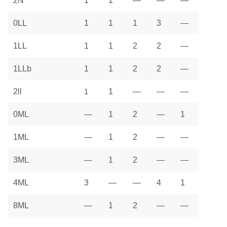
2N
1
1
—
—
—
0LL
1
1
1
3
—
1LL
1
1
2
2
—
1LLb
1
1
2
2
—
2ll
1
1
—
—
—
0ML
—
1
2
—
1
1ML
—
1
2
—
—
3ML
—
1
2
—
—
4ML
3
—
—
4
1
8ML
—
1
2
—
—