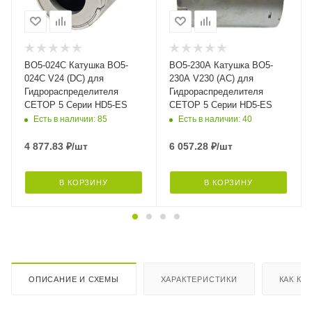
BO5-024C Катушка BO5-
BO5-230A Катушка BO5-
024C V24 (DC) для
230A V230 (AC) для
Гидрораспределителя
Гидрораспределителя
CETOP 5 Серии HD5-ES
CETOP 5 Серии HD5-ES
Есть в наличии: 85
Есть в наличии: 40
4 877.83
₽
/шт
6 057.28
₽
/шт
В КОРЗИНУ
В КОРЗИНУ
ОПИСАНИЕ И СХЕМЫ
ХАРАКТЕРИСТИКИ
КАК КУ