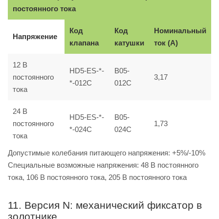
постоянного тока
Код
Код
Номинальный
Напряжение
клапана
катушки
ток (A)
12 B
HD5-ES-*-
B05-
постоянного
3,17
*-012C
012C
тока
24 B
HD5-ES-*-
B05-
постоянного
1,73
*-024C
024C
тока
Допустимые колебания питающего напряжения: +5%/-10%
Специальные возможные напряжения: 48 B постоянного
тока, 106 B постоянного тока, 205 B постоянного тока
11. Версия N: механический фиксатор в
золотнике