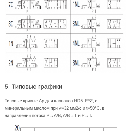
5. Типовые графики
Типовые кривые Δp для клапанов HD5–ES*, с
минеральным маслом при ѵ=32 мм2/с и t=50°C, в
направлении потока P→A/B, A/B→T и P→T.