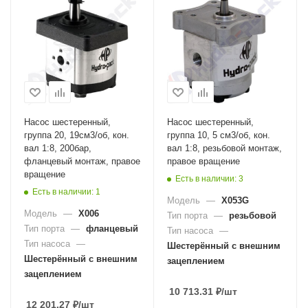
Насос шестеренный,
Насос шестеренный,
группа 20, 19см3/об, кон.
группа 10, 5 см3/об, кон.
вал 1:8, 200бар,
вал 1:8, резьбовой монтаж,
фланцевый монтаж, правое
правое вращение
вращение
Есть в наличии: 3
Есть в наличии: 1
Модель
—
X053G
Модель
—
X006
Тип порта
—
резьбовой
Тип порта
—
фланцевый
Тип насоса
—
Тип насоса
—
Шестерённый с внешним
Шестерённый с внешним
зацеплением
зацеплением
10 713.31
₽
/шт
12 201.27
₽
/шт