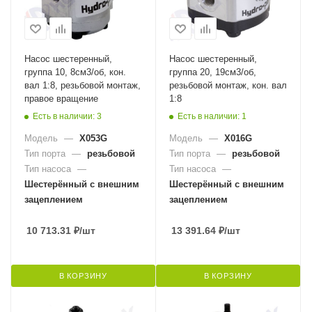
Насос шестеренный,
Насос шестеренный,
группа 10, 8см3/об, кон.
группа 20, 19см3/об,
вал 1:8, резьбовой монтаж,
резьбовой монтаж, кон. вал
правое вращение
1:8
Есть в наличии: 3
Есть в наличии: 1
Модель
—
X053G
Модель
—
X016G
Тип порта
—
резьбовой
Тип порта
—
резьбовой
Тип насоса
—
Тип насоса
—
Шестерённый с внешним
Шестерённый с внешним
зацеплением
зацеплением
10 713.31
₽
/шт
13 391.64
₽
/шт
В КОРЗИНУ
В КОРЗИНУ