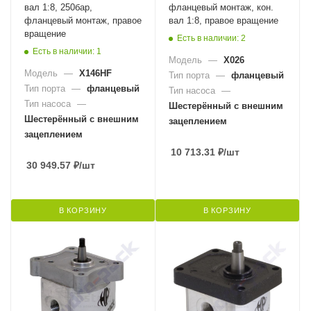
вал 1:8, 250бар,
фланцевый монтаж, кон.
фланцевый монтаж, правое
вал 1:8, правое вращение
вращение
Есть в наличии: 2
Есть в наличии: 1
Модель
—
X026
Модель
—
X146HF
Тип порта
—
фланцевый
Тип порта
—
фланцевый
Тип насоса
—
Тип насоса
—
Шестерённый с внешним
Шестерённый с внешним
зацеплением
зацеплением
10 713.31
₽
/шт
30 949.57
₽
/шт
В КОРЗИНУ
В КОРЗИНУ