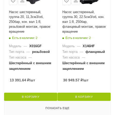
Насос шестеренный,
Насос шестеренный,
группа 20, 11,3см3/об,
группа 30, 22.5см3/об, кон.
250бар, кон. вал 1:8,
вал 1:8, 250бар,
резьбовой монтаж, правое
фланцевый монтаж, правое
вращение
вращение
Есть в наличии: 2
Есть в наличии: 2
Модель
—
X016GF
Модель
—
X146HF
Тип порта
—
резьбовой
Тип порта
—
фланцевый
Тип насоса
—
Тип насоса
—
Шестерённый с внешним
Шестерённый с внешним
зацеплением
зацеплением
13 391.64
₽
/шт
30 949.57
₽
/шт
В КОРЗИНУ
В КОРЗИНУ
ПОКАЗАТЬ ЕЩЕ