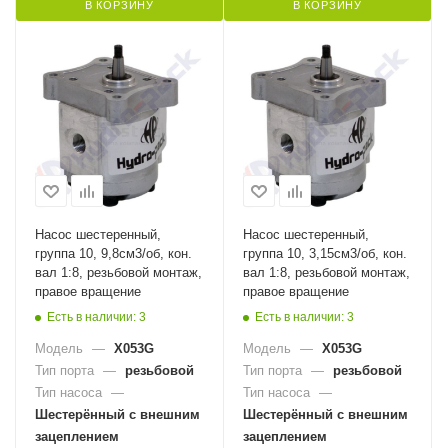
В КОРЗИНУ
В КОРЗИНУ
Насос шестеренный,
Насос шестеренный,
группа 10, 9,8см3/об, кон.
группа 10, 3,15см3/об, кон.
вал 1:8, резьбовой монтаж,
вал 1:8, резьбовой монтаж,
правое вращение
правое вращение
Есть в наличии: 3
Есть в наличии: 3
Модель
—
X053G
Модель
—
X053G
Тип порта
—
резьбовой
Тип порта
—
резьбовой
Тип насоса
—
Тип насоса
—
Шестерённый с внешним
Шестерённый с внешним
зацеплением
зацеплением