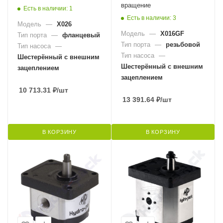
вращение
Есть в наличии: 1
Есть в наличии: 3
Модель
—
X026
Модель
—
X016GF
Тип порта
—
фланцевый
Тип порта
—
резьбовой
Тип насоса
—
Тип насоса
—
Шестерённый с внешним
Шестерённый с внешним
зацеплением
зацеплением
10 713.31
₽
/шт
13 391.64
₽
/шт
В КОРЗИНУ
В КОРЗИНУ