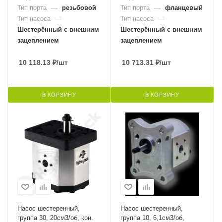
Тип порта
—
резьбовой
Тип порта
—
фланцевый
Тип насоса
—
Тип насоса
—
Шестерённый с внешним
Шестерённый с внешним
зацеплением
зацеплением
10 118.13
₽
/шт
10 713.31
₽
/шт
В КОРЗИНУ
В КОРЗИНУ
Насос шестеренный,
Насос шестеренный,
группа 30, 20см3/об, кон.
группа 10, 6,1см3/об,