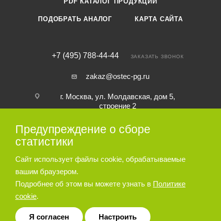
PDF КАТАЛОГ ПРОДУКЦИИ
ПОДОБРАТЬ АНАЛОГ
КАРТА САЙТА
+7 (495) 788-44-44
ЗАКАЗАТЬ ЗВОНОК
zakaz@ostec-pg.ru
г. Москва, ул. Молдавская, дом 5,
строение 2
Предупреждение о сборе
ПОДПИСАТЬСЯ НА РАССЫЛКУ
статистики
Сайт использует файлы cookie, обрабатываемые
ПОЛИТИКА КОНФИДЕНЦИАЛЬНОСТИ
вашим браузером.
Подробнее об этом вы можете узнать в
Политике
cookie
.
© 2026 Пневматическое и гидравлическое оборудование ООО
«Остек-АртТул»
Я согласен
Настроить