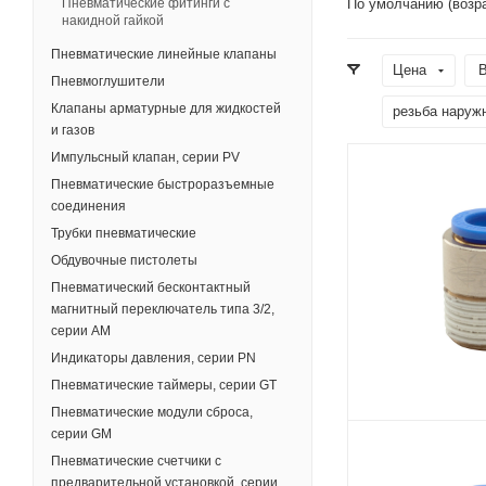
Пневматические фитинги с
По умолчанию (возр
накидной гайкой
Пневматические линейные клапаны
Цена
В
Пневмоглушители
Клапаны арматурные для жидкостей
резьба наруж
и газов
Импульсный клапан, серии PV
Пневматические быстроразъемные
соединения
Трубки пневматические
Обдувочные пистолеты
Пневматический бесконтактный
магнитный переключатель типа 3/2,
серии AM
Индикаторы давления, серии PN
Пневматические таймеры, серии GT
Пневматические модули сброса,
серии GM
Пневматические счетчики с
предварительной установкой, серии