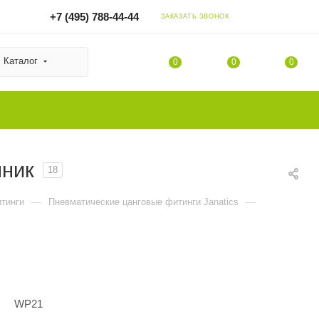
+7 (495) 788-44-44
ЗАКАЗАТЬ ЗВОНОК
Каталог
0
0
0
нник
18
—
—
тинги
Пневматические цанговые фитинги Janatics
WP21