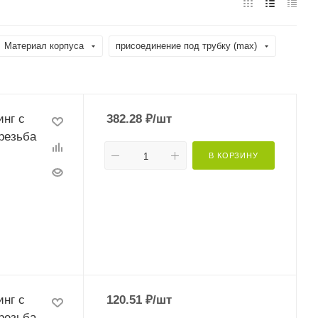
Материал корпуса
присоединение под трубку (max)
нг с
382.28
₽
/шт
резьба
В КОРЗИНУ
нг с
120.51
₽
/шт
резьба