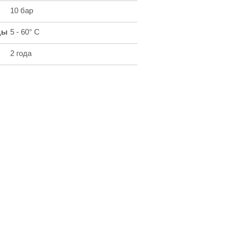
10 бар
ды
5 - 60° С
2 года