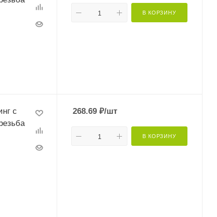
В КОРЗИНУ
нг с
268.69
₽
/шт
резьба
В КОРЗИНУ