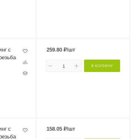
нг с
259.80
₽
/шт
резьба
В КОРЗИНУ
нг с
158.05
₽
/шт
резьба