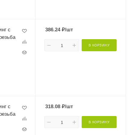
нг с
386.24
₽
/шт
резьба
В КОРЗИНУ
нг с
318.08
₽
/шт
резьба
В КОРЗИНУ