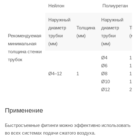
Нейлон
Полиуретан
Наружный
Наружный
диаметр
Толщина
диаметр
То
Рекомендуемая
трубки
(мм)
трубки
(мм
минимальная
(мм)
(мм)
толщина стенки
Ø4
1
трубок
Ø6
1
Ø4–12
1
Ø8
1,5
Ø10
1,5
Ø12
2
Применение
Быстросъемные фитинги можно эффективно использовать
во всех системах подачи сжатого воздуха.