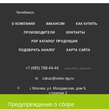
Челябинск
О КОМПАНИИ
ВАКАНСИИ
КАК КУПИТЬ
ПРОИЗВОДИТЕЛИ
КОНТАКТЫ
PDF КАТАЛОГ ПРОДУКЦИИ
ПОДОБРАТЬ АНАЛОГ
КАРТА САЙТА
+7 (495) 788-44-44
ЗАКАЗАТЬ ЗВОНОК
zakaz@ostec-pg.ru
г. Москва, ул. Молдавская, дом 5,
строение 2
Предупреждение о сборе
ПОДПИСАТЬСЯ НА РАССЫЛКУ