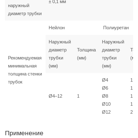
± 0,1 мм
наружный
диаметр трубки
Нейлон
Полиуретан
Наружный
Наружный
диаметр
Толщина
диаметр
То
Рекомендуемая
трубки
(мм)
трубки
(мм
минимальная
(мм)
(мм)
толщина стенки
Ø4
1
трубок
Ø6
1
Ø4–12
1
Ø8
1,5
Ø10
1,5
Ø12
2
Применение