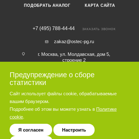
ПОДОБРАТЬ АНАЛОГ
КАРТА САЙТА
+7 (495) 788-44-44
ЗАКАЗАТЬ ЗВОНОК
zakaz@ostec-pg.ru
г. Москва, ул. Молдавская, дом 5,
строение 2
Предупреждение о сборе
ПОДПИСАТЬСЯ НА РАССЫЛКУ
статистики
Сайт использует файлы cookie, обрабатываемые
ПОЛИТИКА КОНФИДЕНЦИАЛЬНОСТИ
вашим браузером.
Подробнее об этом вы можете узнать в
Политике
cookie
.
© 2026 Пневматическое и гидравлическое оборудование ООО
«Остек-АртТул»
Я согласен
Настроить