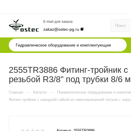
E-mail для заказа:
zakaz@ostec-pg.ru
Гидравлическое оборудование и комплектующие
2555TR3886 Фитинг-тройник с 
резьбой R3/8" под трубки 8/6 м
—
—
Главная
Каталог
Пневматическое оборудование и компле
Фитинг-тройник с накидной гайкой из никелированной латуни с наруж
Артикул:
2555TR3886