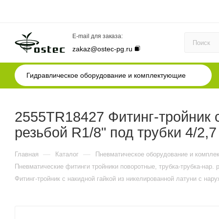
E-mail для заказа:
zakaz@ostec-pg.ru
Гидравлическое оборудование и комплектующие
2555TR18427 Фитинг-тройник с
резьбой R1/8" под трубки 4/2,7
—
—
Главная
Каталог
Пневматическое оборудование и компле
Пневматические фитинги тройники поворотные, трубка-трубка-нар. 
Фитинг-тройник с накидной гайкой из никелированной латуни с наруж