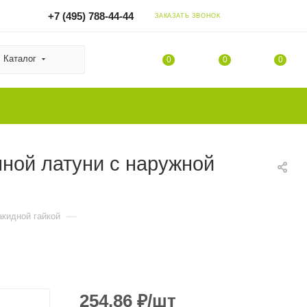
+7 (495) 788-44-44
ЗАКАЗАТЬ ЗВОНОК
Каталог
0
0
0
нной латуни с наружной
—
акидной гайкой
254.86
₽
/шт