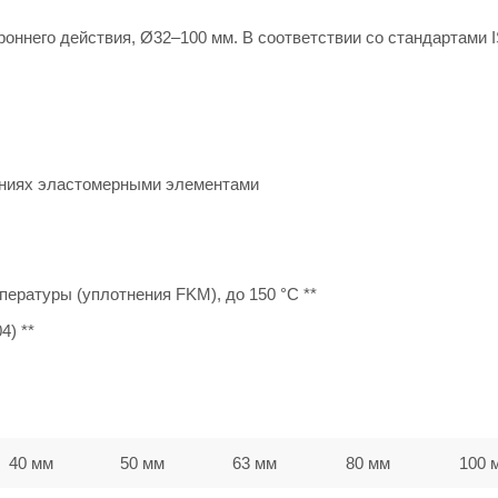
ннего действия, Ø32–100 мм. В соответствии со стандартами I
ениях эластомерными элементами
ературы (уплотнения FKM), до 150 °C **
4) **
40 мм
50 мм
63 мм
80 мм
100 