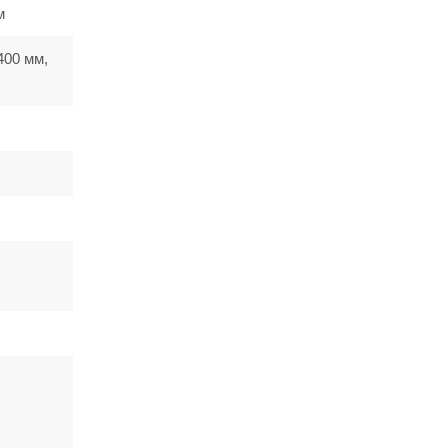
м
400 мм,