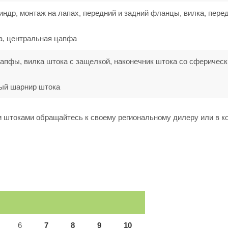
ндр, монтаж на лапах, передний и задний фланцы, вилка, пере
а, центральная цапфа
апфы, вилка штока с защелкой, наконечник штока со сферичес
ый шарнир штока
 штоками обращайтесь к своему региональному дилеру или в 
6
7
8
9
10