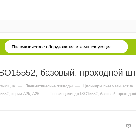
Пневматическое оборудование и комплектующие
O15552, базовый, проходной што
—
—
ктующие
Пневматические приводы
Цилиндры пневматические
—
5552, серии A25, A26
Пневмоцилиндр ISO15552, базовый, проходной