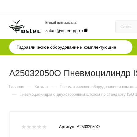
E-mail для заказа:
zakaz@ostec-pg.ru
Гидравлическое оборудование и комплектующие
A25032050O Пневмоцилиндр IS
—
—
Главная
Каталог
Пневматическое оборудование и компле
—
Пневмоцилиндры с двухсторонним штоком по стандарту ISO 1
Артикул:
A25032050O