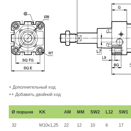
+ Дополнительный ход
++ Добавить двойной ход
Ø поршня
KK
AM
ММ
SW2
L12
SW1
32
M10x1,25
22
12
10
6
17