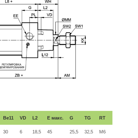
Вe11
VD
L2
E макс.
G
TG
RT
30
6
18,5
45
25,5
32,5
M6