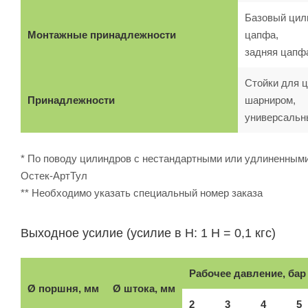
Базовый цили
Монтажные принадлежности
цапфа,
задняя цапф
Стойки для ц
Принадлежности
шарниром,
универсальн
* По поводу цилиндров с нестандартными или удлиненными
Остек-АртТул
** Необходимо указать специальный номер заказа
Выходное усилие (усилие в Н: 1 Н = 0,1 кгс)
Рабочее давление, бар
Ø поршня, мм
Ø штока, мм
2
3
4
5