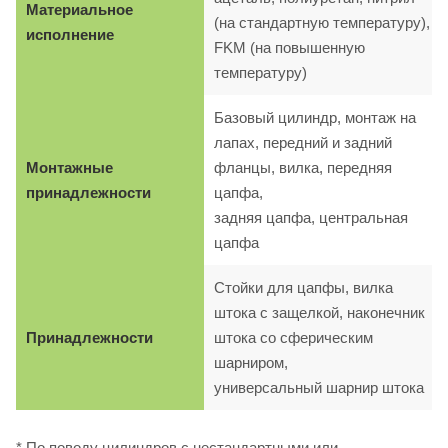
Материальное
(на стандартную температуру),
исполнение
FKM (на повышенную
температуру)
Базовый цилиндр, монтаж на
лапах, передний и задний
Монтажные
фланцы, вилка, передняя
принадлежности
цапфа,
задняя цапфа, центральная
цапфа
Стойки для цапфы, вилка
штока с защелкой, наконечник
Принадлежности
штока со сферическим
шарниром,
универсальный шарнир штока
* По поводу цилиндров с нестандартными или