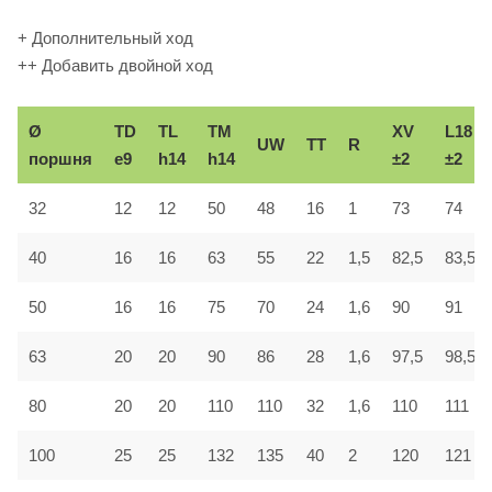
+ Дополнительный ход
++ Добавить двойной ход
Ø
TD
TL
TM
XV
L18
UW
TT
R
поршня
e9
h14
h14
±2
±2
32
12
12
50
48
16
1
73
74
40
16
16
63
55
22
1,5
82,5
83,5
50
16
16
75
70
24
1,6
90
91
63
20
20
90
86
28
1,6
97,5
98,5
80
20
20
110
110
32
1,6
110
111
100
25
25
132
135
40
2
120
121