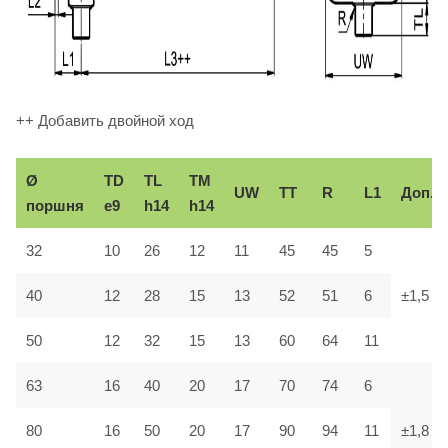
++ Добавить двойной ход
Ø
TD
TL
TM
UW
TT
R
L1
Доп.
поршня
e9
h14
h14
32
10
26
12
11
45
45
5
40
12
28
15
13
52
51
6
±1,5
50
12
32
15
13
60
64
11
63
16
40
20
17
70
74
6
80
16
50
20
17
90
94
11
±1,8