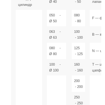
Ø 40
- 50
лапах
цилиндр
050 -
080
F — фл
Ø 50
- 80
063 -
100
В — ви
Ø 63
- 100
080 -
125
N — ц
Ø 80
- 125
100 -
160
T — це
Ø 100
- 160
цапфа
200
- 200
250
- 250