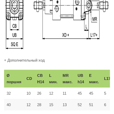
+ Дополнительный ход
Ø
CB
L
MR
UB
E
CD
L17
поршня
H14
мин.
макс.
h14
макс.
32
10
26
12
11
45
45
5
40
12
28
15
13
52
51
6