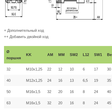
+ Дополнительный ход
++ Добавить двойной ход
Ø
KK
AM
ММ
SW2
L12
SW1
Вe
поршня
32
M10x1,25
22
12
10
6
17
30
40
M12x1,25
24
16
13
6,5
19
35
50
M16x1,5
32
20
16
8
24
40
63
M16x1,5
32
20
16
8
24
45