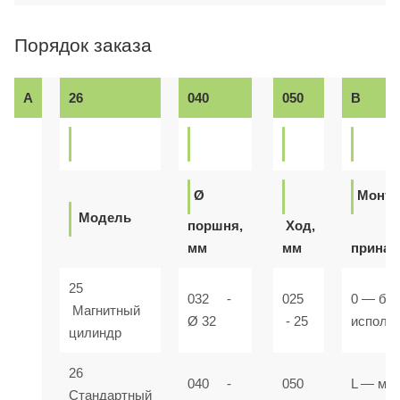
Порядок заказа
A
26
040
050
B
Ø
Монт
Модель
поршня,
Ход,
мм
мм
прина
25
032 -
025
0 — ба
Магнитный
Ø 32
- 25
исполн
цилиндр
26
040 -
050
L — мон
Стандартный