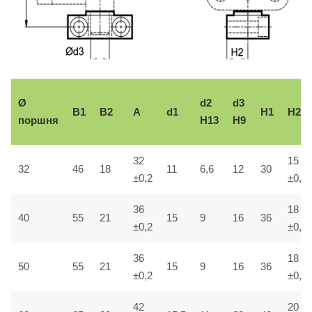
Ø
d2
d3
B1
B2
A
d1
H1
H2
поршня
H13
H9
32
15
32
46
18
11
6,6
12
30
±0,2
±0,1
36
18
40
55
21
15
9
16
36
±0,2
±0,1
36
18
50
55
21
15
9
16
36
±0,2
±0,1
42
20