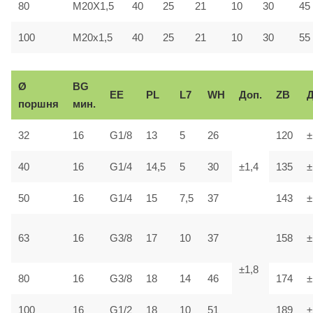
80
М20Х1,5
40
25
21
10
30
45
100
M20x1,5
40
25
21
10
30
55
Ø
BG
ЕЕ
PL
L7
WH
Доп.
ZB
Д
поршня
мин.
32
16
G1/8
13
5
26
120
±
40
16
G1/4
14,5
5
30
±1,4
135
±
50
16
G1/4
15
7,5
37
143
±
63
16
G3/8
17
10
37
158
±
±1,8
80
16
G3/8
18
14
46
174
±
100
16
G1/2
18
10
51
189
±