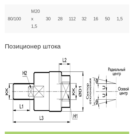
М20
80/100
х
30
28
112
32
16
50
1,5
5
1,5
Позиционер штока