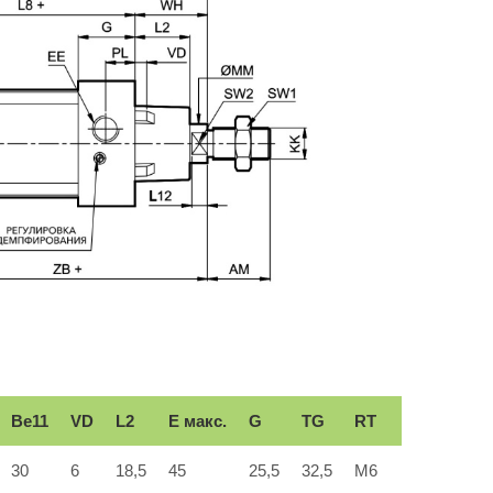
Вe11
VD
L2
E макс.
G
TG
RT
30
6
18,5
45
25,5
32,5
M6