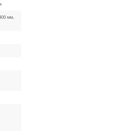
м
400 мм,