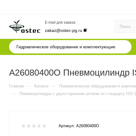
E-mail для заказа:
zakaz@ostec-pg.ru
Гидравлическое оборудование и комплектующие
A26080400O Пневмоцилиндр IS
—
—
Главная
Каталог
Пневматическое оборудование и компле
—
Пневмоцилиндры с двухсторонним штоком по стандарту ISO 1
Артикул:
A26080400O