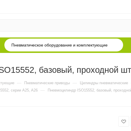
Пневматическое оборудование и комплектующие
O15552, базовый, проходной што
—
—
ктующие
Пневматические приводы
Цилиндры пневматические
—
5552, серии A25, A26
Пневмоцилиндр ISO15552, базовый, проходной