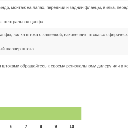
ндр, монтаж на лапах, передний и задний фланцы, вилка, пере
а, центральная цапфа
апфы, вилка штока с защелкой, наконечник штока со сферичес
ый шарнир штока
 штоками обращайтесь к своему региональному дилеру или в 
6
7
8
9
10