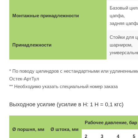
Базовый цили
Монтажные принадлежности
цапфа,
задняя цапф
Стойки для ц
Принадлежности
шарниром,
универсальн
* По поводу цилиндров с нестандартными или удлиненными
Остек-АртТул
** Необходимо указать специальный номер заказа
Выходное усилие (усилие в Н: 1 Н = 0,1 кгс)
Рабочее давление, бар
Ø поршня, мм
Ø штока, мм
2
3
4
5