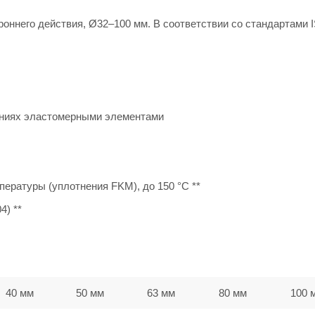
ннего действия, Ø32–100 мм. В соответствии со стандартами I
ениях эластомерными элементами
ературы (уплотнения FKM), до 150 °C **
4) **
40 мм
50 мм
63 мм
80 мм
100 