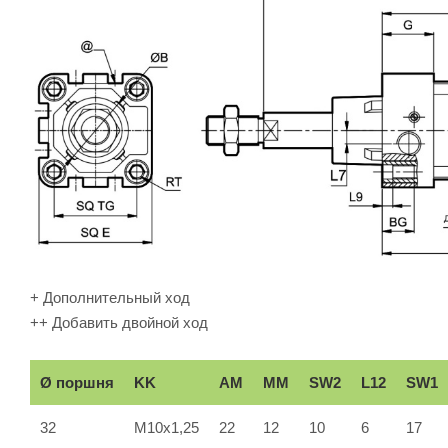
+ Дополнительный ход
++ Добавить двойной ход
Ø поршня
KK
AM
ММ
SW2
L12
SW1
32
M10x1,25
22
12
10
6
17