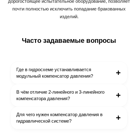
дорогостоящее испытательное оборудование, позволяет
почти полностью исключить попадание бракованных
изделий.
Часто задаваемые вопросы
Где в гидросхеме устанавливается
модульный компенсатор давления?
Компенсатор устанавливается между
В чём отличие 2-линейного и 3-линейного
распределителем и монтажной плитой (снизу
компенсатора давления?
стека). Порядок сборки стандартного стека:
плита → компенсатор → дроссель →
2-линейный (последовательный) компенсатор
Для чего нужен компенсатор давления в
распределитель. Такое расположение
устанавливается последовательно с
гидравлической системе?
обеспечивает независимое регулирование для
дросселем и поддерживает постоянный
каждой секции. При многосекционной сборке с
перепад на нём. Работает как дополнительное
Компенсатор давления поддерживает