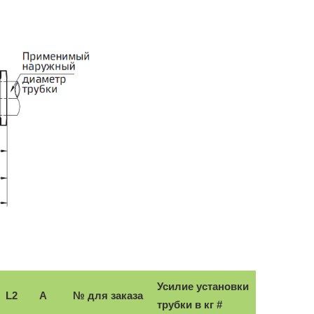
Усилие установки
L2
А
№ для заказа
трубки в кг #