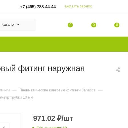
+7 (495) 788-44-44
ЗАКАЗАТЬ ЗВОНОК
Каталог
0
0
0
вый фитинг наружная
—
—
тинги
Пневматические цанговые фитинги Janatics
метр трубки 10 мм
971.02
₽
/шт
Есть в наличии
: 60