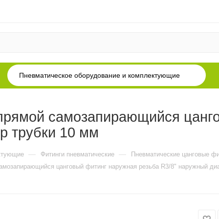
Пневматическое оборудование и комплектующие
прямой самозапирающийся цанго
р трубки 10 мм
—
—
ктующие
Фитинги пневматические
Пневматические цанговые фи
амозапирающийся цанговый фитинг наружная резьба R3/8" наружный диа