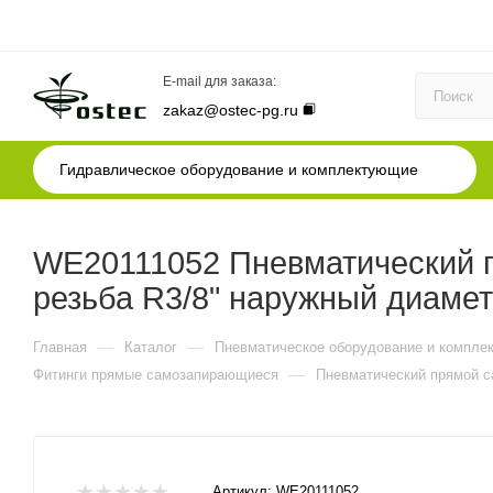
E-mail для заказа:
zakaz@ostec-pg.ru
Гидравлическое оборудование и комплектующие
WE20111052 Пневматический 
резьба R3/8" наружный диамет
—
—
Главная
Каталог
Пневматическое оборудование и компле
—
Фитинги прямые самозапирающиеся
Пневматический прямой с
Артикул:
WE20111052