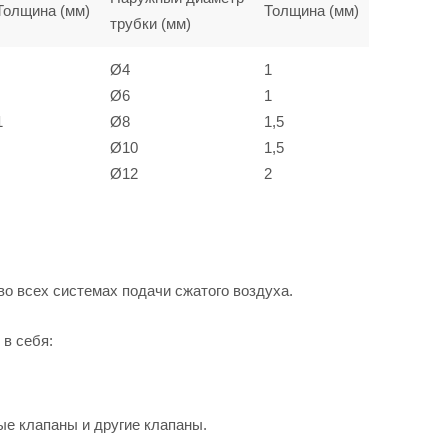
Толщина (мм)
Толщина (мм)
трубки (мм)
Ø4
1
Ø6
1
1
Ø8
1,5
Ø10
1,5
Ø12
2
 всех системах подачи сжатого воздуха.
в себя:
е клапаны и другие клапаны.