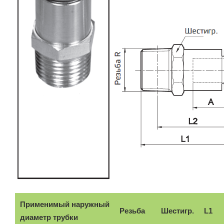
Применимый наружный
Резьба
Шестигр.
L1
диаметр трубки