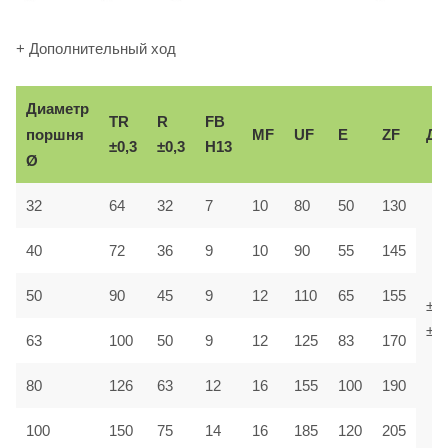
+ Дополнительный ход
Диаметр
TR
R
FB
поршня
MF
UF
E
ZF
До
±0,3
±0,3
H13
Ø
32
64
32
7
10
80
50
130
40
72
36
9
10
90
55
145
50
90
45
9
12
110
65
155
±1,
±1,
63
100
50
9
12
125
83
170
80
126
63
12
16
155
100
190
100
150
75
14
16
185
120
205