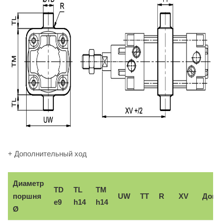
+ Дополнительный ход
Диаметр
TD
TL
TM
поршня
UW
TT
R
XV
Доп.
e9
h14
h14
Ø