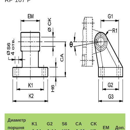
Диаметр
K1
G2
S6
CA
CK
поршня
EM
Доп.