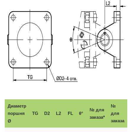
Диаметр
№
№ для
поршня
TG
D2
L2
FL
θ°
для
заказа*
заказа
Ø