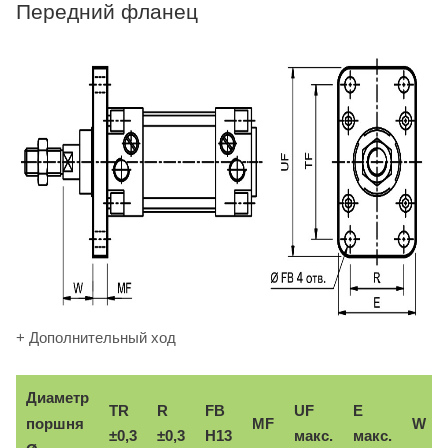
Передний фланец
+ Дополнительный ход
Диаметр
TR
R
FB
UF
E
поршня
MF
W
±0,3
±0,3
H13
макс.
макс.