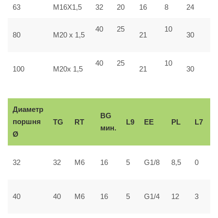
63
M16X1,5
32
20
16
8
24
4
40
25
10
4
80
M20 x 1,5
21
30
40
25
10
5
100
M20x 1,5
21
30
Диаметр
BG
поршня
TG
RT
L9
ЕЕ
PL
L7
мин.
Ø
2
32
32
М6
16
5
G1/8
8,5
0
±
3
40
40
М6
16
5
G1/4
12
3
±