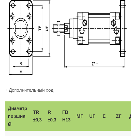
+ Дополнительный ход
Диаметр
TR
R
FB
поршня
MF
UF
E
ZF
До
±0,3
±0,3
H13
Ø