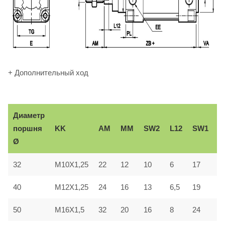
+ Дополнительный ход
Диаметр
В
KK
AM
ММ
SW2
L12
SW1
поршня
e
Ø
32
M10X1,25
22
12
10
6
17
3
40
M12X1,25
24
16
13
6,5
19
3
50
M16X1,5
32
20
16
8
24
4