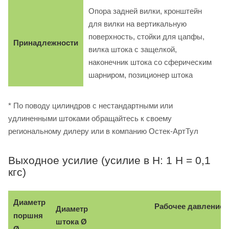
Опора задней вилки, кронштейн
для вилки на вертикальную
поверхность, стойки для цапфы,
Принадлежности
вилка штока с защелкой,
наконечник штока со сферическим
шарниром, позиционер штока
* По поводу цилиндров с нестандартными или
удлиненными штоками обращайтесь к своему
региональному дилеру или в компанию Остек-АртТул
Выходное усилие (усилие в Н: 1 Н = 0,1
кгс)
Диаметр
Рабочее давление, 
Диаметр
поршня
Ø
штока
Ø