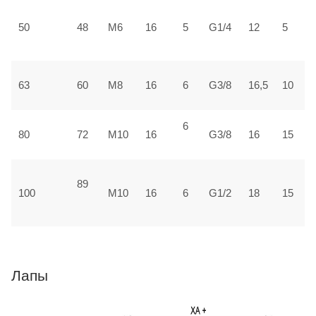
3
50
48
М6
16
5
G1/4
12
5
±
3
63
60
М8
16
6
G3/8
16,5
10
±
6
4
80
72
М10
16
G3/8
16
15
±
89
5
100
М10
16
6
G1/2
18
15
1
Лапы