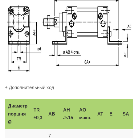
+ Дополнительный ход
Диаметр
TR
AH
AO
поршня
AB
AT
E
SA
±0,3
Js15
макс.
Ø
7