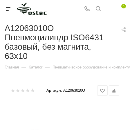
0
A12063010O
Пневмоцилиндр ISO6431
базовый, без магнита,
63x10
—
—
Главная
Каталог
Пневматическое оборудование и комплект
Артикул:
A12063010O