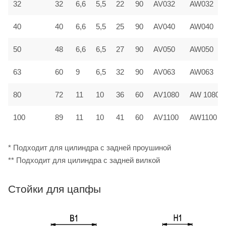
32
32
6,6
5,5
22
90
AV032
AW032
40
40
6,6
5,5
25
90
AV040
AW040
50
48
6,6
6,5
27
90
AV050
AW050
63
60
9
6,5
32
90
AV063
AW063
80
72
11
10
36
60
AV1080
AW 1080
100
89
11
10
41
60
AV1100
AW1100
* Подходит для цилиндра с задней проушиной
** Подходит для цилиндра с задней вилкой
Стойки для цапфы