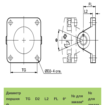
Диаметр
№
№ для
поршня
TG
D2
L2
FL
θ°
для
заказа*
заказа
Ø