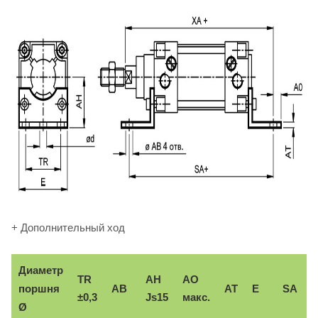
+ Дополнительный ход
Диаметр
TR
AH
AO
поршня
AB
AT
E
SA
±0,3
Js15
макс.
Ø