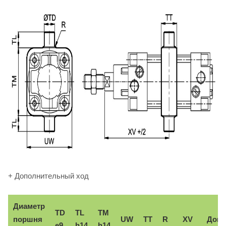
+ Дополнительный ход
Диаметр
TD
TL
TM
поршня
UW
TT
R
XV
Доп.
e9
h14
h14