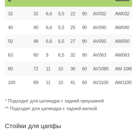
32
32
6,6
5,5
22
90
AV032
AW032
40
40
6,6
5,5
25
90
AV040
AW040
50
48
6,6
6,5
27
90
AV050
AW050
63
60
9
6,5
32
90
AV063
AW063
80
72
11
10
36
60
AV1080
AW 1080
100
89
11
10
41
60
AV1100
AW1100
* Подходит для цилиндра с задней проушиной
** Подходит для цилиндра с задней вилкой
Стойки для цапфы