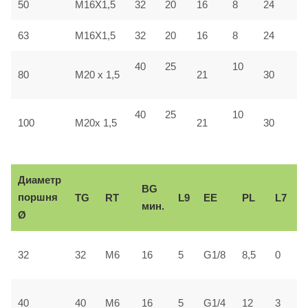
50
M16X1,5
32
20
16
8
24
4
63
M16X1,5
32
20
16
8
24
4
40
25
10
4
80
M20 x 1,5
21
30
40
25
10
5
100
M20x 1,5
21
30
Диаметр
BG
поршня
TG
RT
L9
ЕЕ
PL
L7
мин.
Ø
2
32
32
М6
16
5
G1/8
8,5
0
±
3
40
40
М6
16
5
G1/4
12
3