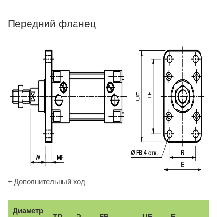
Передний фланец
+ Дополнительный ход
Диаметр
TR
R
FB
UF
E