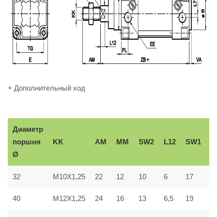
+ Дополнительный ход
Диаметр
В
KK
AM
ММ
SW2
L12
SW1
поршня
e
Ø
32
M10X1,25
22
12
10
6
17
3
40
M12X1,25
24
16
13
6,5
19
3