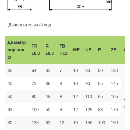
+ Дополнительный ход
Диаметр
TR
R
FB
поршня
MF
UF
E
ZF
До
±0,3
±0,3
H13
Ø
32
64
32
7
10
80
50
130
40
72
36
9
10
90
55
145
50
90
45
9
12
110
65
155
±1,
±1,
63
100
50
9
12
125
83
170
80
126
63
12
16
155
100
190