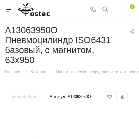
0
A13063950O
Пневмоцилиндр ISO6431
базовый, с магнитом,
63x950
—
—
Главная
Каталог
Пневматическое оборудование и комплект
Артикул:
A13063950O