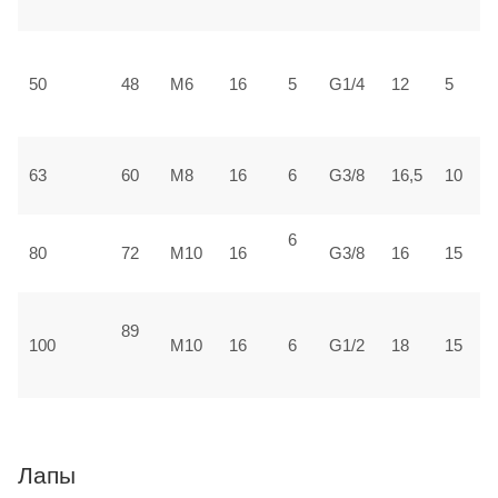
±
3
50
48
М6
16
5
G1/4
12
5
±
3
63
60
М8
16
6
G3/8
16,5
10
±
6
4
80
72
М10
16
G3/8
16
15
±
89
5
100
М10
16
6
G1/2
18
15
1
Лапы