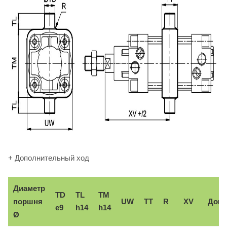
+ Дополнительный ход
Диаметр
TD
TL
TM
поршня
UW
TT
R
XV
Доп.
e9
h14
h14
Ø