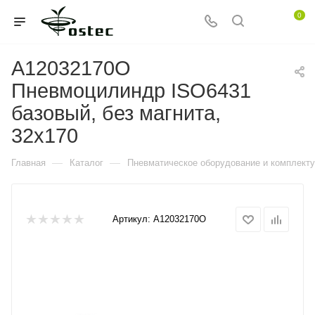
0
A12032170O
Пневмоцилиндр ISO6431
базовый, без магнита,
32x170
—
—
Главная
Каталог
Пневматическое оборудование и комплект
Артикул:
A12032170O