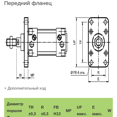
Передний фланец
+ Дополнительный ход
Диаметр
TR
R
FB
UF
E
поршня
MF
W
±0,3
±0,3
H13
макс.
макс.