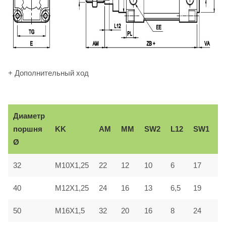
+ Дополнительный ход
Диаметр
В
KK
AM
ММ
SW2
L12
SW1
поршня
e
Ø
32
M10X1,25
22
12
10
6
17
3
40
M12X1,25
24
16
13
6,5
19
3
50
M16X1,5
32
20
16
8
24
4