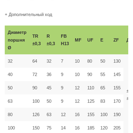
+ Дополнительный ход
Диаметр
TR
R
FB
поршня
MF
UF
E
ZF
До
±0,3
±0,3
H13
Ø
32
64
32
7
10
80
50
130
40
72
36
9
10
90
55
145
50
90
45
9
12
110
65
155
±1,
±1,
63
100
50
9
12
125
83
170
80
126
63
12
16
155
100
190
100
150
75
14
16
185
120
205