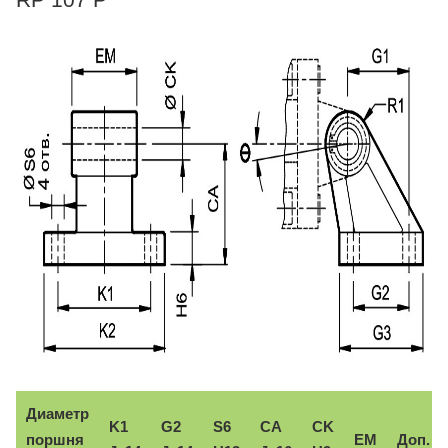
Диаметр
K1
G2
S6
CA
CK
поршня
EM
Доп.