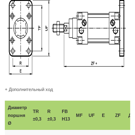
+ Дополнительный ход
Диаметр
TR
R
FB
поршня
MF
UF
E
ZF
До
±0,3
±0,3
H13
Ø