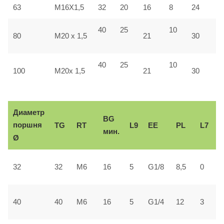
63
M16X1,5
32
20
16
8
24
4
40
25
10
4
80
M20 x 1,5
21
30
40
25
10
5
100
M20x 1,5
21
30
Диаметр
BG
поршня
TG
RT
L9
ЕЕ
PL
L7
мин.
Ø
2
32
32
М6
16
5
G1/8
8,5
0
±
3
40
40
М6
16
5
G1/4
12
3
±