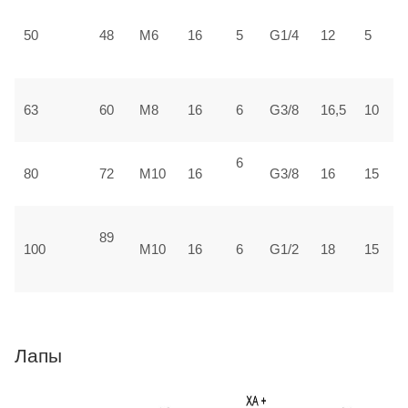
3
50
48
М6
16
5
G1/4
12
5
±
3
63
60
М8
16
6
G3/8
16,5
10
±
6
4
80
72
М10
16
G3/8
16
15
±
89
5
100
М10
16
6
G1/2
18
15
1
Лапы