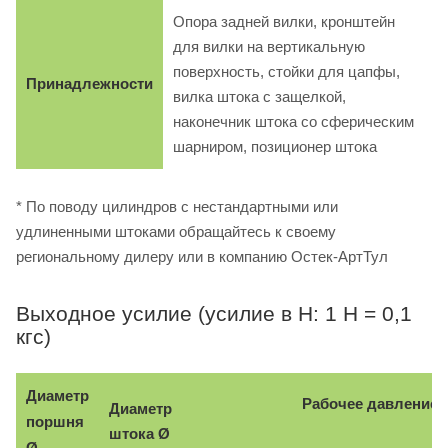
Опора задней вилки, кронштейн
для вилки на вертикальную
поверхность, стойки для цапфы,
Принадлежности
вилка штока с защелкой,
наконечник штока со сферическим
шарниром, позиционер штока
* По поводу цилиндров с нестандартными или
удлиненными штоками обращайтесь к своему
региональному дилеру или в компанию Остек-АртТул
Выходное усилие (усилие в Н: 1 Н = 0,1
кгс)
Диаметр
Рабочее давление, 
Диаметр
поршня
Ø
штока
Ø