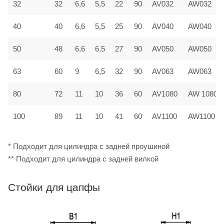
32
32
6,6
5,5
22
90
AV032
AW032
40
40
6,6
5,5
25
90
AV040
AW040
50
48
6,6
6,5
27
90
AV050
AW050
63
60
9
6,5
32
90
AV063
AW063
80
72
11
10
36
60
AV1080
AW 1080
100
89
11
10
41
60
AV1100
AW1100
* Подходит для цилиндра с задней проушиной
** Подходит для цилиндра с задней вилкой
Стойки для цапфы