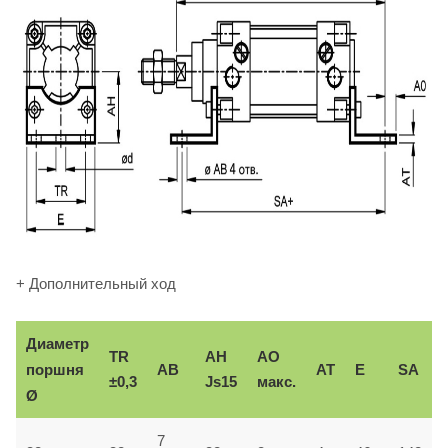
+ Дополнительный ход
Диаметр
TR
AH
AO
поршня
AB
AT
E
SA
±0,3
Js15
макс.
Ø
7