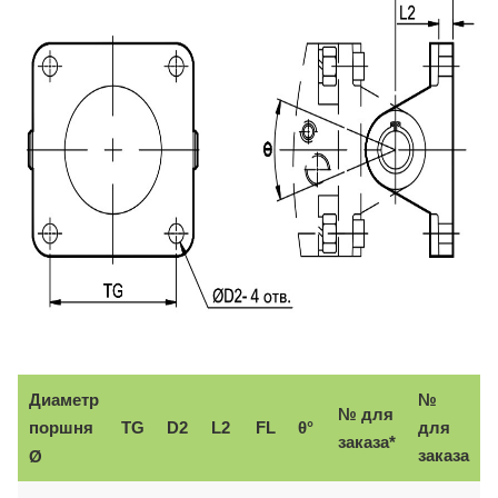
Диаметр
№
№ для
поршня
TG
D2
L2
FL
θ°
для
заказа*
заказа
Ø