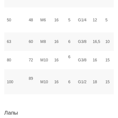
±
3
50
48
М6
16
5
G1/4
12
5
±
3
63
60
М8
16
6
G3/8
16,5
10
±
6
4
80
72
М10
16
G3/8
16
15
±
89
5
100
М10
16
6
G1/2
18
15
1
Лапы