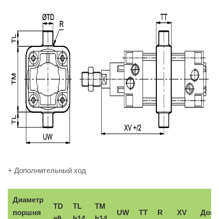
+ Дополнительный ход
Диаметр
TD
TL
TM
поршня
UW
TT
R
XV
Доп.
e9
h14
h14