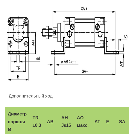
+ Дополнительный ход
Диаметр
TR
AH
AO
поршня
AB
AT
E
SA
±0,3
Js15
макс.
Ø