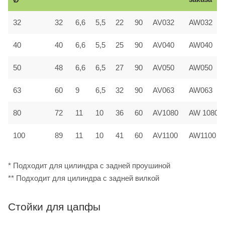
32
32
6,6
5,5
22
90
AV032
AW032
40
40
6,6
5,5
25
90
AV040
AW040
50
48
6,6
6,5
27
90
AV050
AW050
63
60
9
6,5
32
90
AV063
AW063
80
72
11
10
36
60
AV1080
AW 1080
100
89
11
10
41
60
AV1100
AW1100
* Подходит для цилиндра с задней проушиной
** Подходит для цилиндра с задней вилкой
Стойки для цапфы