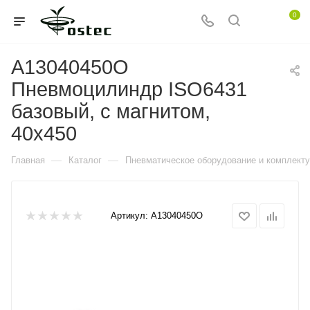
0
A13040450O
Пневмоцилиндр ISO6431
базовый, с магнитом,
40x450
—
—
Главная
Каталог
Пневматическое оборудование и комплект
Артикул:
A13040450O