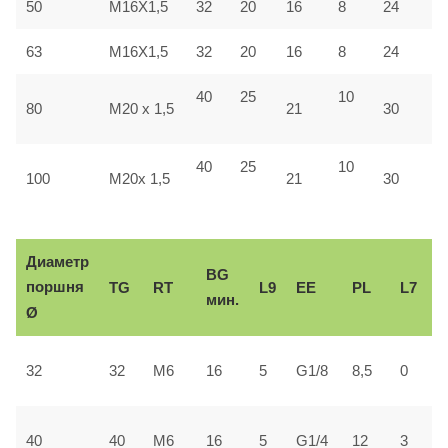
50
M16X1,5
32
20
16
8
24
4
63
M16X1,5
32
20
16
8
24
4
40
25
10
4
80
M20 x 1,5
21
30
40
25
10
5
100
M20x 1,5
21
30
Диаметр
BG
поршня
TG
RT
L9
ЕЕ
PL
L7
мин.
Ø
2
32
32
М6
16
5
G1/8
8,5
0
±
3
40
40
М6
16
5
G1/4
12
3