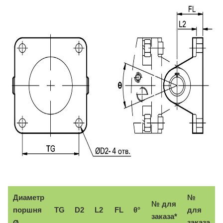
Диаметр
№
№ для
поршня
TG
D2
L2
FL
θ°
для
заказа*
заказа
Ø