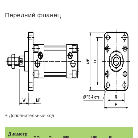
Передний фланец
+ Дополнительный ход
Диаметр
TR
R
FB
UF
E