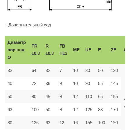
+ Дополнительный ход
Диаметр
TR
R
FB
поршня
MF
UF
E
ZF
До
±0,3
±0,3
H13
Ø
32
64
32
7
10
80
50
130
40
72
36
9
10
90
55
145
50
90
45
9
12
110
65
155
±1,
±1,
63
100
50
9
12
125
83
170
80
126
63
12
16
155
100
190