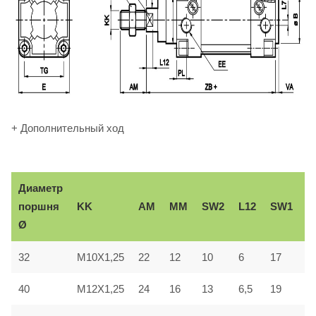
+ Дополнительный ход
Диаметр
В
KK
AM
ММ
SW2
L12
SW1
поршня
e
Ø
32
M10X1,25
22
12
10
6
17
3
40
M12X1,25
24
16
13
6,5
19
3