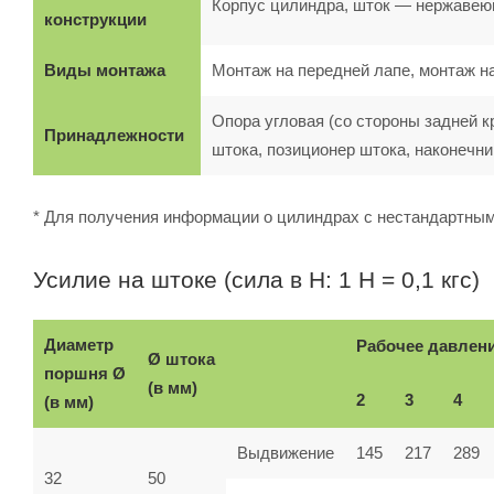
Корпус цилиндра, шток — нержавеющ
конструкции
Виды монтажа
Монтаж на передней лапе, монтаж н
Опора угловая (со стороны задней к
Принадлежности
штока, позиционер штока, наконечн
* Для получения информации о цилиндрах с нестандартны
Усилие на штоке (сила в Н: 1 Н = 0,1 кгс)
Диаметр
Рабочее давлени
Ø штока
поршня Ø
(в мм)
2
3
4
(в мм)
Выдвижение
145
217
289
32
50