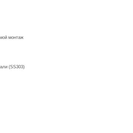
ямой монтаж
али (SS303)