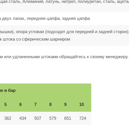
ая сталь, Алюминий, латунь, нитрил, полиуретан, сталь, ацета
а двух лапах, передняя цапфа, задняя цапфа
рышки), опора угловая (подходит для передней и задней сторон)
ик штока со сферическим шарниром
ми или удлиненными штоками обращайтесь к своему менеджеру.
е в бар
5
6
7
8
9
10
362
434
507
579
651
724