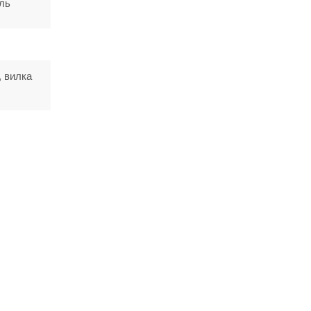
ль
, вилка