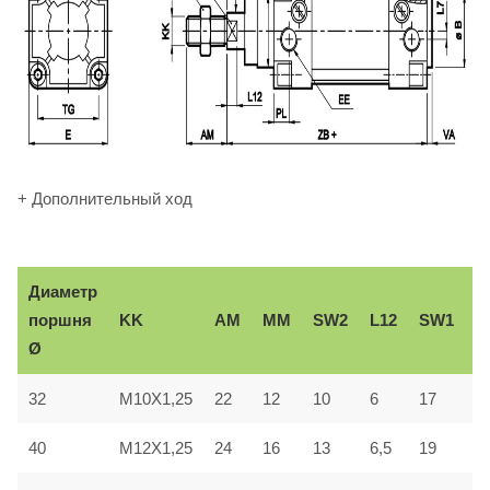
+ Дополнительный ход
Диаметр
В
KK
AM
ММ
SW2
L12
SW1
поршня
e
Ø
32
M10X1,25
22
12
10
6
17
3
40
M12X1,25
24
16
13
6,5
19
3