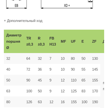
+ Дополнительный ход
Диаметр
TR
R
FB
поршня
MF
UF
E
ZF
До
±0,3
±0,3
H13
Ø
32
64
32
7
10
80
50
130
40
72
36
9
10
90
55
145
50
90
45
9
12
110
65
155
±1,
±1,
63
100
50
9
12
125
83
170
80
126
63
12
16
155
100
190