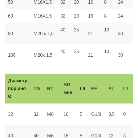
50
M16X1,5
32
20
16
8
24
4
63
M16X1,5
32
20
16
8
24
4
40
25
10
4
80
M20 x 1,5
21
30
40
25
10
5
100
M20x 1,5
21
30
Диаметр
BG
поршня
TG
RT
L9
ЕЕ
PL
L7
мин.
Ø
2
32
32
М6
16
5
G1/8
8,5
0
±
3
40
40
М6
16
5
G1/4
12
3