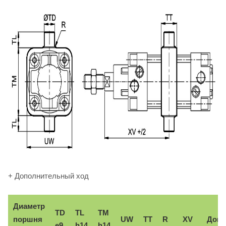
+ Дополнительный ход
Диаметр
TD
TL
TM
поршня
UW
TT
R
XV
Доп.
e9
h14
h14