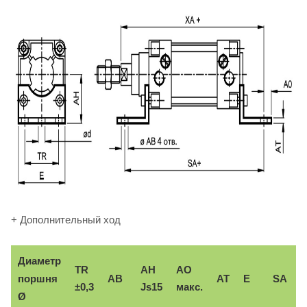
+ Дополнительный ход
Диаметр
TR
AH
AO
поршня
AB
AT
E
SA
±0,3
Js15
макс.
Ø