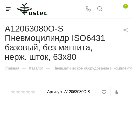
0
A12063080O-S
Пневмоцилиндр ISO6431
базовый, без магнита,
нерж. шток, 63x80
—
—
Главная
Каталог
Пневматическое оборудование и комплект
Артикул:
A12063080O-S