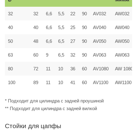
32
32
6,6
5,5
22
90
AV032
AW032
40
40
6,6
5,5
25
90
AV040
AW040
50
48
6,6
6,5
27
90
AV050
AW050
63
60
9
6,5
32
90
AV063
AW063
80
72
11
10
36
60
AV1080
AW 1080
100
89
11
10
41
60
AV1100
AW1100
* Подходит для цилиндра с задней проушиной
** Подходит для цилиндра с задней вилкой
Стойки для цапфы