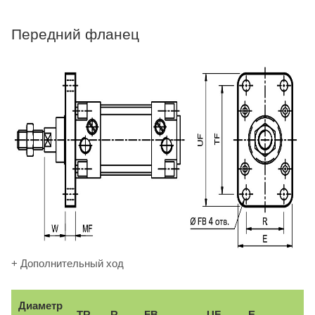
Передний фланец
+ Дополнительный ход
Диаметр
TR
R
FB
UF
E