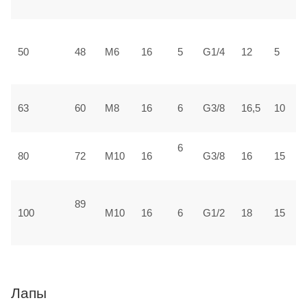
±
3
50
48
М6
16
5
G1/4
12
5
±
3
63
60
М8
16
6
G3/8
16,5
10
±
6
4
80
72
М10
16
G3/8
16
15
±
89
5
100
М10
16
6
G1/2
18
15
1
Лапы