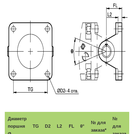
Диаметр
№
№ для
поршня
TG
D2
L2
FL
θ°
для
заказа*
заказа
Ø