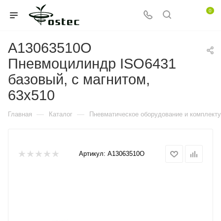
0
A13063510O
Пневмоцилиндр ISO6431
базовый, с магнитом,
63x510
—
—
Главная
Каталог
Пневматическое оборудование и комплект
Артикул:
A13063510O