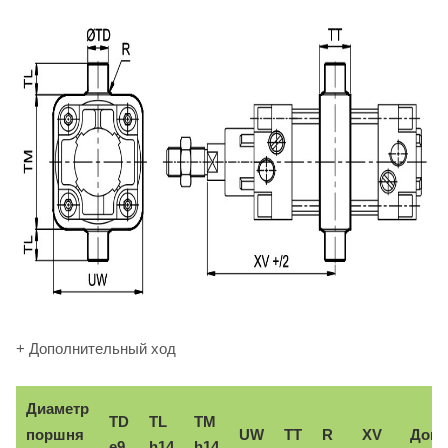
+ Дополнительный ход
Диаметр
TD
TL
TM
поршня
UW
TT
R
XV
Доп.
e9
h14
h14