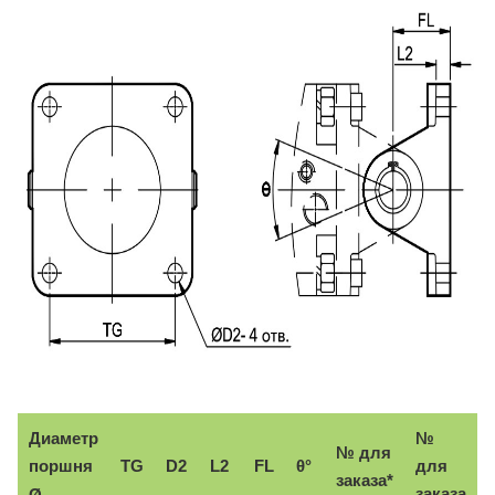
Диаметр
№
№ для
поршня
TG
D2
L2
FL
θ°
для
заказа*
заказа
Ø