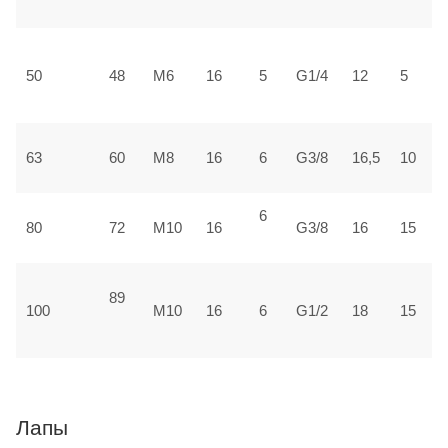
±
3
50
48
М6
16
5
G1/4
12
5
±
3
63
60
М8
16
6
G3/8
16,5
10
±
6
4
80
72
М10
16
G3/8
16
15
±
89
5
100
М10
16
6
G1/2
18
15
1
Лапы