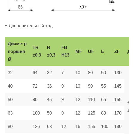
+ Дополнительный ход
Диаметр
TR
R
FB
поршня
MF
UF
E
ZF
До
±0,3
±0,3
H13
Ø
32
64
32
7
10
80
50
130
40
72
36
9
10
90
55
145
50
90
45
9
12
110
65
155
±1,
±1,
63
100
50
9
12
125
83
170
80
126
63
12
16
155
100
190