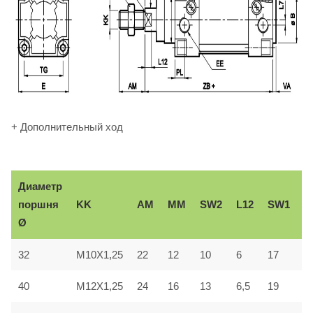
+ Дополнительный ход
Диаметр
В
KK
AM
ММ
SW2
L12
SW1
поршня
e
Ø
32
M10X1,25
22
12
10
6
17
3
40
M12X1,25
24
16
13
6,5
19
3