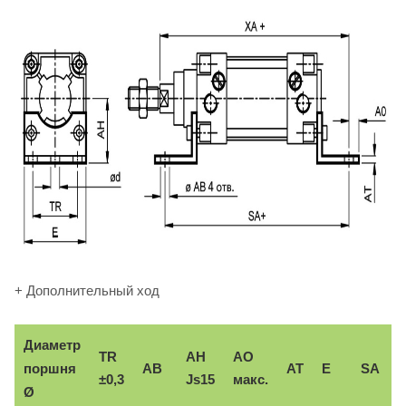
+ Дополнительный ход
Диаметр
TR
AH
AO
поршня
AB
AT
E
SA
±0,3
Js15
макс.
Ø