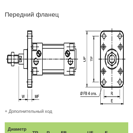
Передний фланец
+ Дополнительный ход
Диаметр
TR
R
FB
UF
E