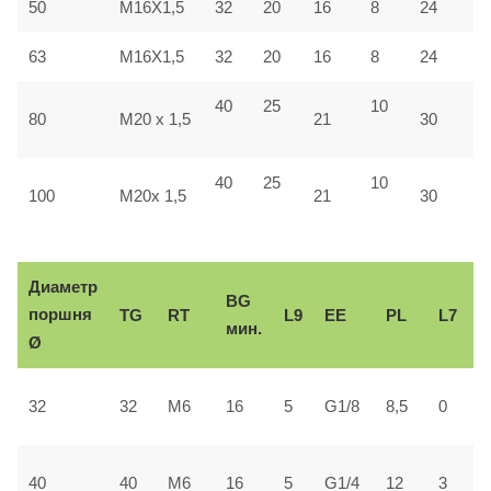
50
M16X1,5
32
20
16
8
24
4
63
M16X1,5
32
20
16
8
24
4
40
25
10
4
80
M20 x 1,5
21
30
40
25
10
5
100
M20x 1,5
21
30
Диаметр
BG
поршня
TG
RT
L9
ЕЕ
PL
L7
мин.
Ø
2
32
32
М6
16
5
G1/8
8,5
0
±
3
40
40
М6
16
5
G1/4
12
3