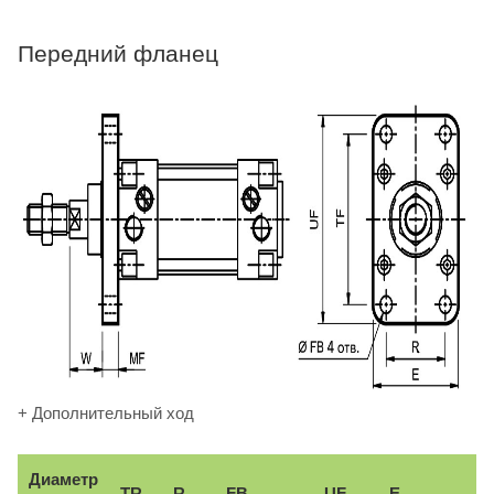
Передний фланец
+ Дополнительный ход
Диаметр
TR
R
FB
UF
E