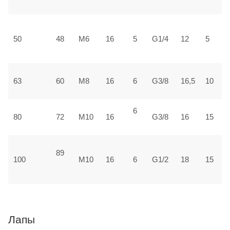
±
3
50
48
М6
16
5
G1/4
12
5
±
3
63
60
М8
16
6
G3/8
16,5
10
±
6
4
80
72
М10
16
G3/8
16
15
±
89
5
100
М10
16
6
G1/2
18
15
1
Лапы