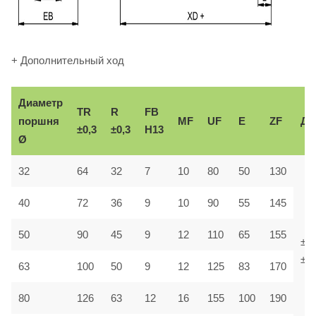
+ Дополнительный ход
Диаметр
TR
R
FB
поршня
MF
UF
E
ZF
До
±0,3
±0,3
H13
Ø
32
64
32
7
10
80
50
130
40
72
36
9
10
90
55
145
50
90
45
9
12
110
65
155
±1,
±1,
63
100
50
9
12
125
83
170
80
126
63
12
16
155
100
190