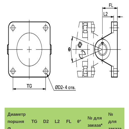
Диаметр
№
№ для
поршня
TG
D2
L2
FL
θ°
для
заказа*
заказа
Ø