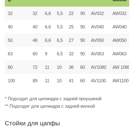
32
32
6,6
5,5
22
90
AV032
AW032
40
40
6,6
5,5
25
90
AV040
AW040
50
48
6,6
6,5
27
90
AV050
AW050
63
60
9
6,5
32
90
AV063
AW063
80
72
11
10
36
60
AV1080
AW 1080
100
89
11
10
41
60
AV1100
AW1100
* Подходит для цилиндра с задней проушиной
** Подходит для цилиндра с задней вилкой
Стойки для цапфы