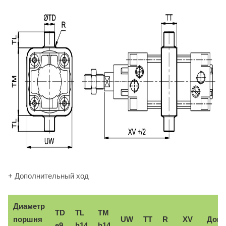
+ Дополнительный ход
Диаметр
TD
TL
TM
поршня
UW
TT
R
XV
Доп.
e9
h14
h14