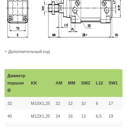
+ Дополнительный ход
Диаметр
В
KK
AM
ММ
SW2
L12
SW1
поршня
e
Ø
32
M10X1,25
22
12
10
6
17
3
40
M12X1,25
24
16
13
6,5
19
3