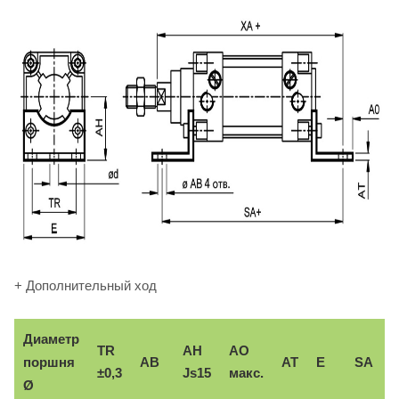
+ Дополнительный ход
Диаметр
TR
AH
AO
поршня
AB
AT
E
SA
±0,3
Js15
макс.
Ø