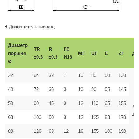
+ Дополнительный ход
Диаметр
TR
R
FB
поршня
MF
UF
E
ZF
До
±0,3
±0,3
H13
Ø
32
64
32
7
10
80
50
130
40
72
36
9
10
90
55
145
50
90
45
9
12
110
65
155
±1,
±1,
63
100
50
9
12
125
83
170
80
126
63
12
16
155
100
190