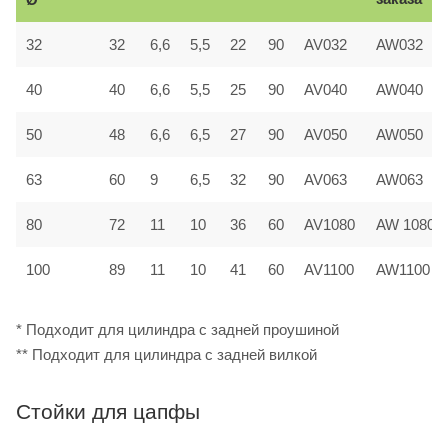
32
32
6,6
5,5
22
90
AV032
AW032
40
40
6,6
5,5
25
90
AV040
AW040
50
48
6,6
6,5
27
90
AV050
AW050
63
60
9
6,5
32
90
AV063
AW063
80
72
11
10
36
60
AV1080
AW 1080
100
89
11
10
41
60
AV1100
AW1100
* Подходит для цилиндра с задней проушиной
** Подходит для цилиндра с задней вилкой
Стойки для цапфы