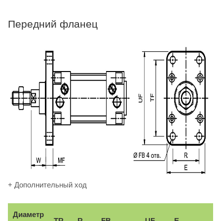
Передний фланец
+ Дополнительный ход
Диаметр
TR
R
FB
UF
E