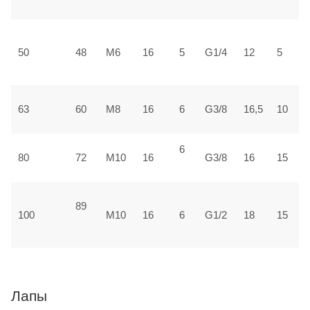
±
3
50
48
М6
16
5
G1/4
12
5
±
3
63
60
М8
16
6
G3/8
16,5
10
±
6
4
80
72
М10
16
G3/8
16
15
±
89
5
100
М10
16
6
G1/2
18
15
1
Лапы