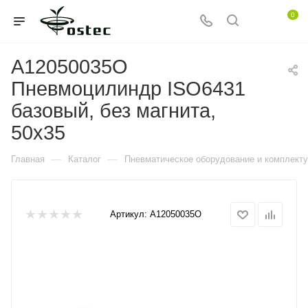
0
A12050035O
Пневмоцилиндр ISO6431
базовый, без магнита,
50x35
—
—
Главная
Каталог
Пневматическое оборудование и комплект
Артикул:
A12050035O