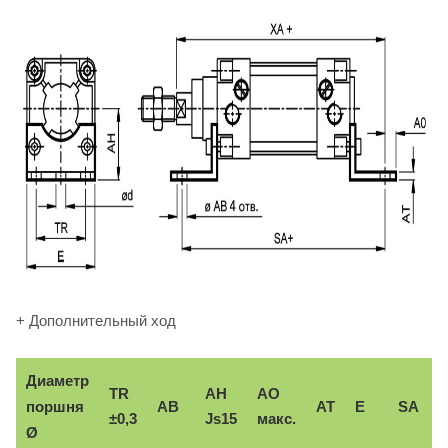
+ Дополнительный ход
Диаметр
TR
AH
AO
поршня
AB
AT
E
SA
±0,3
Js15
макс.
Ø