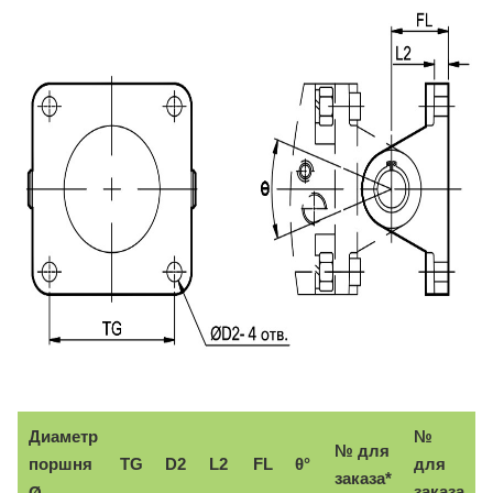
Диаметр
№
№ для
поршня
TG
D2
L2
FL
θ°
для
заказа*
заказа
Ø