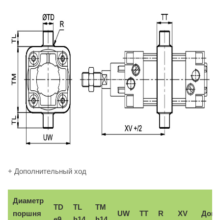
+ Дополнительный ход
Диаметр
TD
TL
TM
поршня
UW
TT
R
XV
Доп.
e9
h14
h14