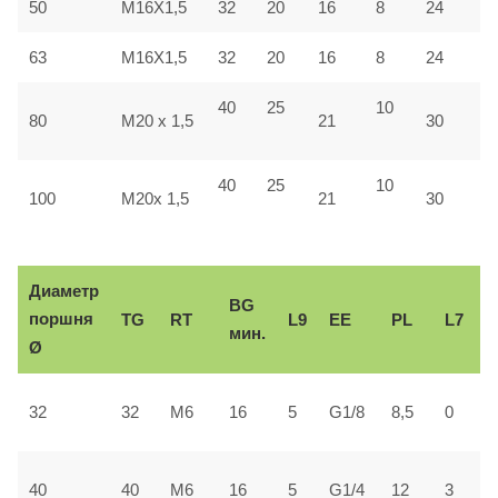
50
M16X1,5
32
20
16
8
24
4
63
M16X1,5
32
20
16
8
24
4
40
25
10
4
80
M20 x 1,5
21
30
40
25
10
5
100
M20x 1,5
21
30
Диаметр
BG
поршня
TG
RT
L9
ЕЕ
PL
L7
мин.
Ø
2
32
32
М6
16
5
G1/8
8,5
0
±
3
40
40
М6
16
5
G1/4
12
3