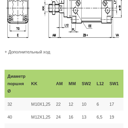
+ Дополнительный ход
Диаметр
В
KK
AM
ММ
SW2
L12
SW1
поршня
e
Ø
32
M10X1,25
22
12
10
6
17
3
40
M12X1,25
24
16
13
6,5
19
3