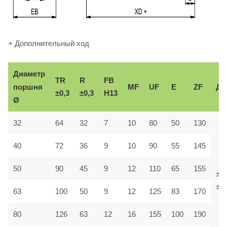
+ Дополнительный ход
Диаметр
TR
R
FB
поршня
MF
UF
E
ZF
До
±0,3
±0,3
H13
Ø
32
64
32
7
10
80
50
130
40
72
36
9
10
90
55
145
50
90
45
9
12
110
65
155
±1,
±1,
63
100
50
9
12
125
83
170
80
126
63
12
16
155
100
190