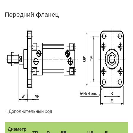
Передний фланец
+ Дополнительный ход
Диаметр
TR
R
FB
UF
E