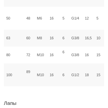
±
3
50
48
М6
16
5
G1/4
12
5
±
3
63
60
М8
16
6
G3/8
16,5
10
±
6
4
80
72
М10
16
G3/8
16
15
±
89
5
100
М10
16
6
G1/2
18
15
1
Лапы