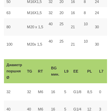
50
M16X1,5
32
20
16
8
24
4
63
M16X1,5
32
20
16
8
24
4
40
25
10
4
80
M20 x 1,5
21
30
40
25
10
5
100
M20x 1,5
21
30
Диаметр
BG
поршня
TG
RT
L9
ЕЕ
PL
L7
мин.
Ø
2
32
32
М6
16
5
G1/8
8,5
0
±
3
40
40
М6
16
5
G1/4
12
3