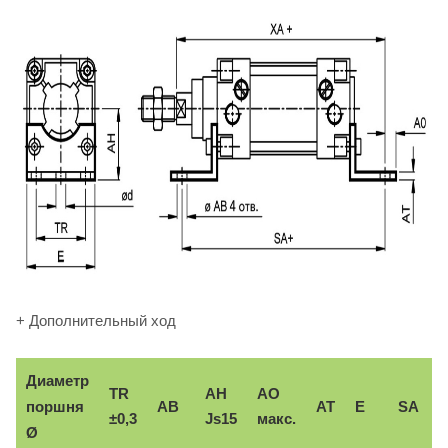
+ Дополнительный ход
Диаметр
TR
AH
AO
поршня
AB
AT
E
SA
±0,3
Js15
макс.
Ø