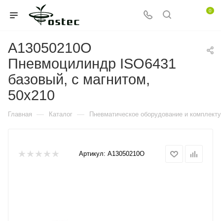
0
A13050210O
Пневмоцилиндр ISO6431
базовый, с магнитом,
50x210
—
—
Главная
Каталог
Пневматическое оборудование и комплект
Артикул:
A13050210O