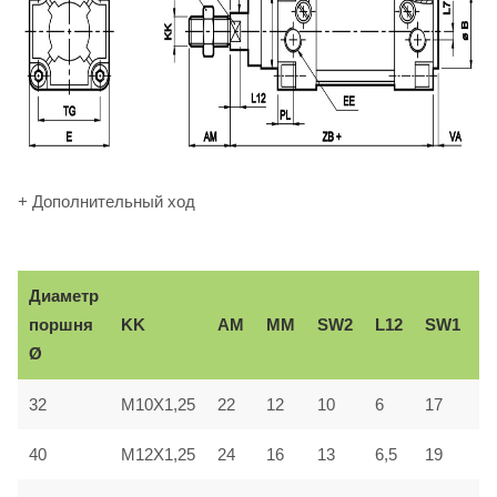
+ Дополнительный ход
Диаметр
В
KK
AM
ММ
SW2
L12
SW1
поршня
e
Ø
32
M10X1,25
22
12
10
6
17
3
40
M12X1,25
24
16
13
6,5
19
3