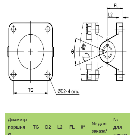
Диаметр
№
№ для
поршня
TG
D2
L2
FL
θ°
для
заказа*
заказа
Ø