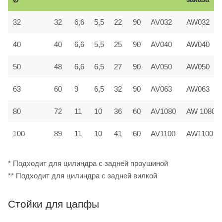
32
32
6,6
5,5
22
90
AV032
AW032
40
40
6,6
5,5
25
90
AV040
AW040
50
48
6,6
6,5
27
90
AV050
AW050
63
60
9
6,5
32
90
AV063
AW063
80
72
11
10
36
60
AV1080
AW 1080
100
89
11
10
41
60
AV1100
AW1100
* Подходит для цилиндра с задней проушиной
** Подходит для цилиндра с задней вилкой
Стойки для цапфы