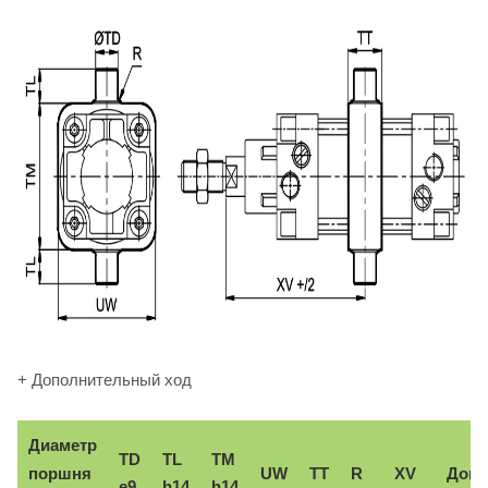
+ Дополнительный ход
Диаметр
TD
TL
TM
поршня
UW
TT
R
XV
Доп.
e9
h14
h14