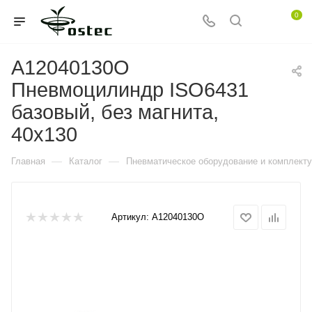
0
A12040130O
Пневмоцилиндр ISO6431
базовый, без магнита,
40x130
—
—
Главная
Каталог
Пневматическое оборудование и комплект
Артикул:
A12040130O