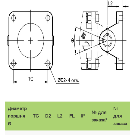
Диаметр
№
№ для
поршня
TG
D2
L2
FL
θ°
для
заказа*
заказа
Ø