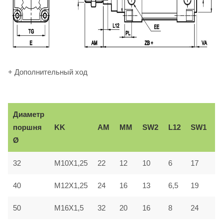
+ Дополнительный ход
Диаметр
В
KK
AM
ММ
SW2
L12
SW1
поршня
e
Ø
32
M10X1,25
22
12
10
6
17
3
40
M12X1,25
24
16
13
6,5
19
3
50
M16X1,5
32
20
16
8
24
4