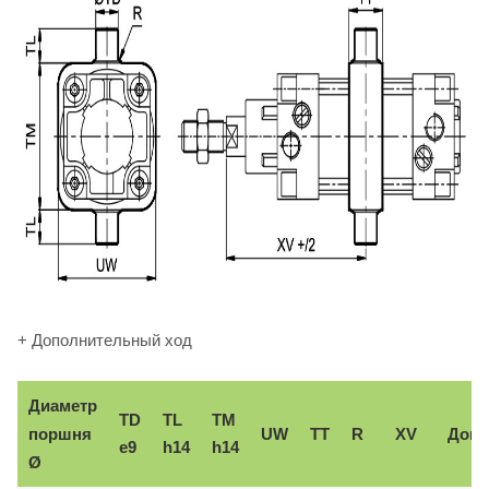
+ Дополнительный ход
Диаметр
TD
TL
TM
поршня
UW
TT
R
XV
Доп.
e9
h14
h14
Ø