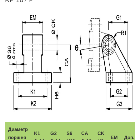
Диаметр
K1
G2
S6
CA
CK
поршня
EM
Доп.