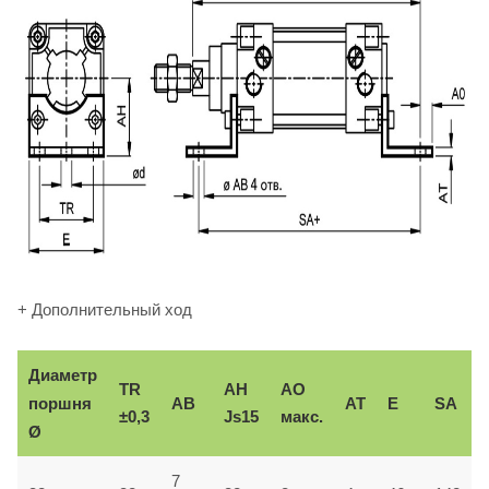
+ Дополнительный ход
Диаметр
TR
AH
AO
поршня
AB
AT
E
SA
±0,3
Js15
макс.
Ø
7