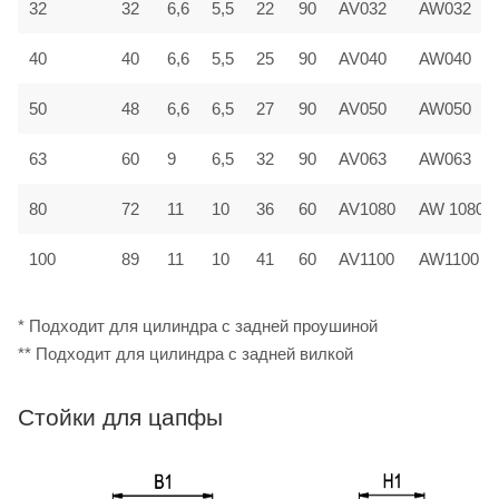
32
32
6,6
5,5
22
90
AV032
AW032
40
40
6,6
5,5
25
90
AV040
AW040
50
48
6,6
6,5
27
90
AV050
AW050
63
60
9
6,5
32
90
AV063
AW063
80
72
11
10
36
60
AV1080
AW 1080
100
89
11
10
41
60
AV1100
AW1100
* Подходит для цилиндра с задней проушиной
** Подходит для цилиндра с задней вилкой
Стойки для цапфы