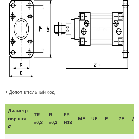
+ Дополнительный ход
Диаметр
TR
R
FB
поршня
MF
UF
E
ZF
До
±0,3
±0,3
H13
Ø