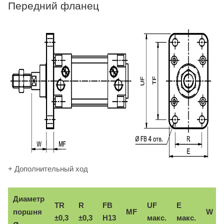
Передний фланец
+ Дополнительный ход
Диаметр
TR
R
FB
UF
E
поршня
MF
W
±0,3
±0,3
H13
макс.
макс.