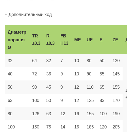
+ Дополнительный ход
Диаметр
TR
R
FB
поршня
MF
UF
E
ZF
До
±0,3
±0,3
H13
Ø
32
64
32
7
10
80
50
130
40
72
36
9
10
90
55
145
50
90
45
9
12
110
65
155
±1,
±1,
63
100
50
9
12
125
83
170
80
126
63
12
16
155
100
190
100
150
75
14
16
185
120
205