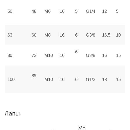
3
50
48
М6
16
5
G1/4
12
5
±
3
63
60
М8
16
6
G3/8
16,5
10
±
6
4
80
72
М10
16
G3/8
16
15
±
89
5
100
М10
16
6
G1/2
18
15
1
Лапы