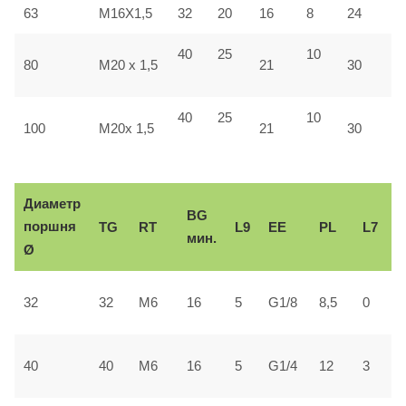
63
M16X1,5
32
20
16
8
24
4
40
25
10
4
80
M20 x 1,5
21
30
40
25
10
5
100
M20x 1,5
21
30
Диаметр
BG
поршня
TG
RT
L9
ЕЕ
PL
L7
мин.
Ø
2
32
32
М6
16
5
G1/8
8,5
0
±
3
40
40
М6
16
5
G1/4
12
3
±