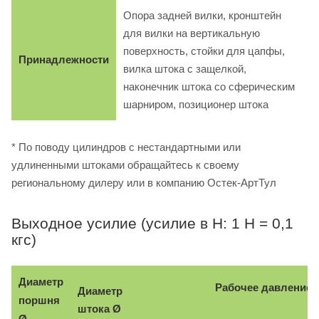
Опора задней вилки, кронштейн
для вилки на вертикальную
поверхность, стойки для цапфы,
Принадлежности
вилка штока с защелкой,
наконечник штока со сферическим
шарниром, позиционер штока
* По поводу цилиндров с нестандартными или
удлиненными штоками обращайтесь к своему
региональному дилеру или в компанию Остек-АртТул
Выходное усилие (усилие в Н: 1 Н = 0,1
кгс)
Диаметр
Рабочее давление, 
Диаметр
поршня
Ø
штока
Ø