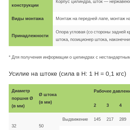
Корпус цилиндра, шток — нержавеющ
конструкции
Виды монтажа
Монтаж на передней лапе, монтаж н
Опора угловая (со стороны задней к
Принадлежности
штока, позиционер штока, наконечн
* Для получения информации о цилиндрах с нестандартны
Усилие на штоке (сила в Н: 1 Н = 0,1 кгс)
Диаметр
Рабочее давлени
Ø штока
поршня Ø
(в мм)
2
3
4
(в мм)
Выдвижение
145
217
289
32
50