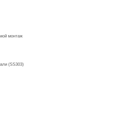
ямой монтаж
али (SS303)