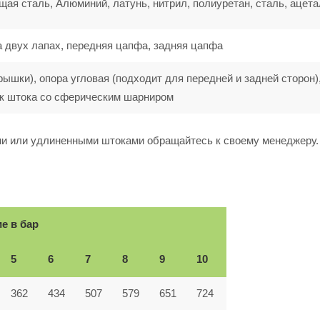
ая сталь, Алюминий, латунь, нитрил, полиуретан, сталь, ацета
а двух лапах, передняя цапфа, задняя цапфа
рышки), опора угловая (подходит для передней и задней сторон)
ик штока со сферическим шарниром
ми или удлиненными штоками обращайтесь к своему менеджеру.
е в бар
5
6
7
8
9
10
362
434
507
579
651
724