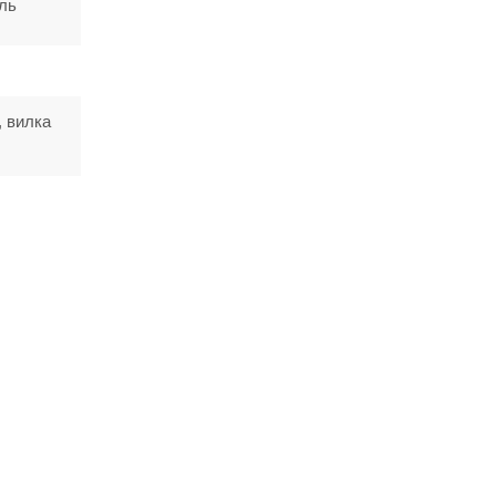
ль
, вилка