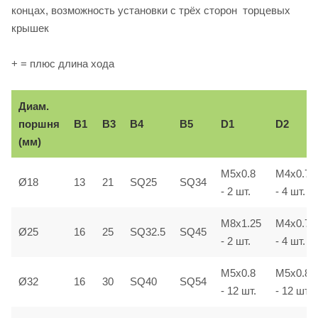
концах, возможность установки с трёх сторон торцевых
крышек
+ = плюс длина хода
Диам.
поршня
B1
B3
B4
B5
D1
D2
(мм)
M5x0.8
M4x0.7
Ø18
13
21
SQ25
SQ34
- 2 шт.
- 4 шт.
M8x1.25
M4x0.7
Ø25
16
25
SQ32.5
SQ45
- 2 шт.
- 4 шт.
M5x0.8
M5x0.8
Ø32
16
30
SQ40
SQ54
- 12 шт.
- 12 шт.