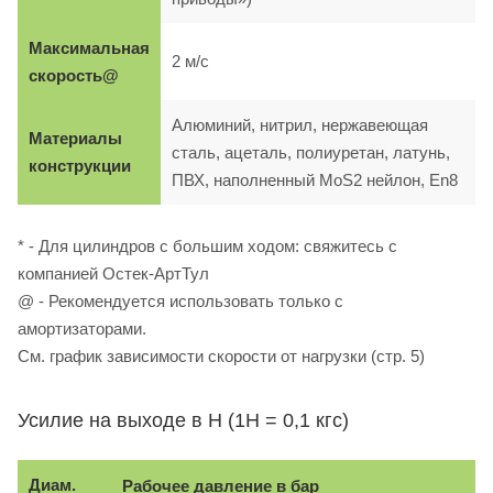
Максимальная
2 м/с
скорость@
Алюминий, нитрил, нержавеющая
Материалы
сталь, ацеталь, полиуретан, латунь,
конструкции
ПВХ, наполненный MoS2 нейлон, En8
* - Для цилиндров с большим ходом: свяжитесь с
компанией Остек-АртТул
@ - Рекомендуется использовать только с
амортизаторами.
См. график зависимости скорости от нагрузки (стр. 5)
Усилие на выходе в Н (1Н = 0,1 кгс)
Диам.
Рабочее давление в бар