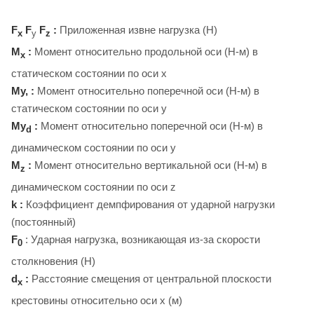
F
F
F
:
Приложенная извне нагрузка (Н)
x
y
z
M
:
Момент относительно продольной оси (Н-м) в
x
статическом состоянии по оси x
My, :
Момент относительно поперечной оси (Н-м) в
статическом состоянии по оси y
My
:
Момент относительно поперечной оси (Н-м) в
d
динамическом состоянии по оси y
M
:
Момент относительно вертикальной оси (Н-м) в
z
динамическом состоянии по оси z
k :
Коэффициент демпфирования от ударной нагрузки
(постоянный)
F
: Ударная нагрузка, возникающая из-за скорости
0
столкновения (Н)
d
:
Расстояние смещения от центральной плоскости
x
крестовины относительно оси x (м)