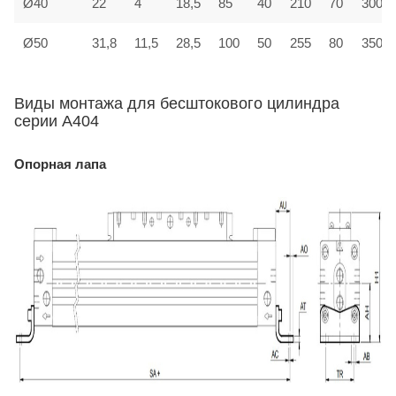
Ø40
22
4
18,5
85
40
210
70
300
Ø50
31,8
11,5
28,5
100
50
255
80
350
Виды монтажа для бесштокового цилиндра
серии A404
Опорная лапа