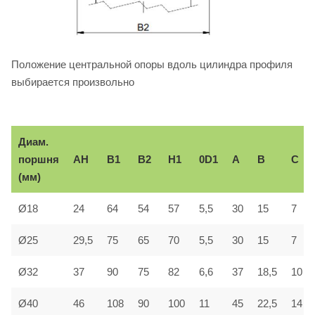
Положение центральной опоры вдоль цилиндра профиля
выбирается произвольно
Диам.
поршня
AH
B1
B2
H1
0D1
A
В
С
(мм)
Ø18
24
64
54
57
5,5
30
15
7
Ø25
29,5
75
65
70
5,5
30
15
7
Ø32
37
90
75
82
6,6
37
18,5
10
Ø40
46
108
90
100
11
45
22,5
14