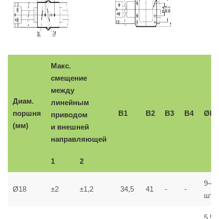
Макс.
смещение
между
Диам.
линейным
поршня
B1
B2
B3
B4
ØD1
приводом
(мм)
и внешней
направляющей
1
2
9-4
Ø18
±2
±1,2
34,5
41
-
-
шт.
5.5-