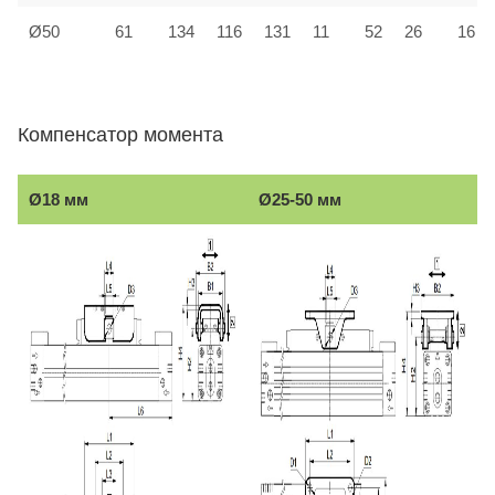
Ø50
61
134
116
131
11
52
26
16
Компенсатор момента
Ø18 мм
Ø25-50 мм