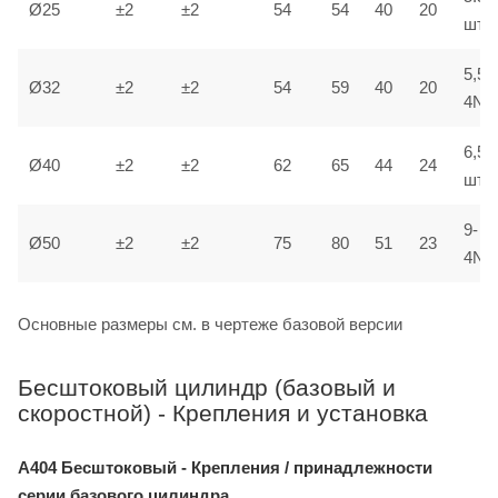
Ø25
±2
±2
54
54
40
20
шт.
5,5-
Ø32
±2
±2
54
59
40
20
4No
6,5-
Ø40
±2
±2
62
65
44
24
шт.
9-
Ø50
±2
±2
75
80
51
23
4No
Основные размеры см. в чертеже базовой версии
Бесштоковый цилиндр (базовый и
скоростной) - Крепления и установка
A404 Бесштоковый - Крепления / принадлежности
серии базового цилиндра