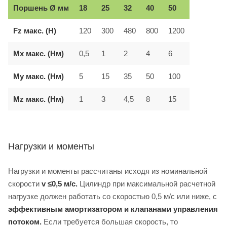
Поршень Ø мм
18
25
32
40
50
Fz макс. (Н)
120
300
480
800
1200
Mx макс. (Нм)
0,5
1
2
4
6
My макс. (Нм)
5
15
35
50
100
Mz макс. (Нм)
1
3
4,5
8
15
Нагрузки и моменты
Нагрузки и моменты рассчитаны исходя из номинальной
скорости
v ≤0,5 м/с.
Цилиндр при максимальной расчетной
нагрузке должен работать со скоростью 0,5 м/с или ниже, с
эффективным амортизатором и клапанами управления
потоком.
Если требуется большая скорость, то