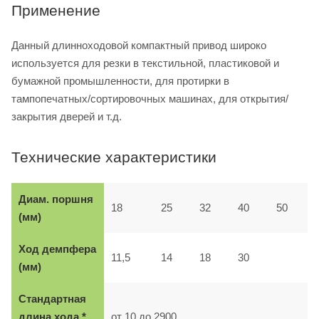
Применение
Данный длинноходовой компактный привод широко
используется для резки в текстильной, пластиковой и
бумажной промышленности, для протирки в
тампопечатных/сортировочных машинах, для открытия/
закрытия дверей и т.д.
Технические характеристики
Диам. поршня
18
25
32
40
50
(мм)
Ход демпфера
11,5
14
18
30
(мм)
Стандартная
длина хода *
от 10 до 2900