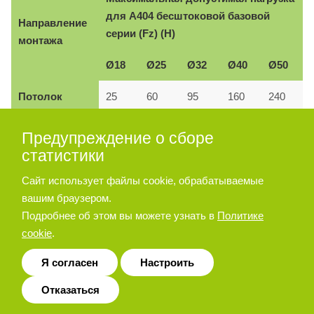
для А404 бесштоковой базовой
Направление
серии (Fz) (Н)
монтажа
Ø18
Ø25
Ø32
Ø40
Ø50
Потолок
25
60
95
160
240
Боковая
Предупреждение о сборе
30
65
105
175
265
стенка
статистики
Вертикальное
50
120
190
320
480
Сайт использует файлы cookie, обрабатываемые
вашим браузером.
Подробнее об этом вы можете узнать в
Политике
cookie
.
Монтаж к
Вертикальный
Монтаж к потолку
боковой
Я согласен
Настроить
монтаж
стенке
Отказаться