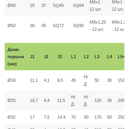
M6x1 -
M6x1 -
Ø40
25
37
SQ49
SQ64
12 шт.
12 шт.
M8x1.25
M8x1.25
Ø50
30
45
SQ72
SQ90
- 12 шт.
- 12 шт.
Диам.
поршня
J1
J2
J3
L1
L2
L3
L4
L5+
(мм)
Н/
Ø18
11,1
4,1
8,5
45
92
30
152
Д
Н/
Н/
Ø25
16,7
4,4
11,5
120
30
200
Д
Д
Ø32
17
7,5
14.4
70
30
170
50
250