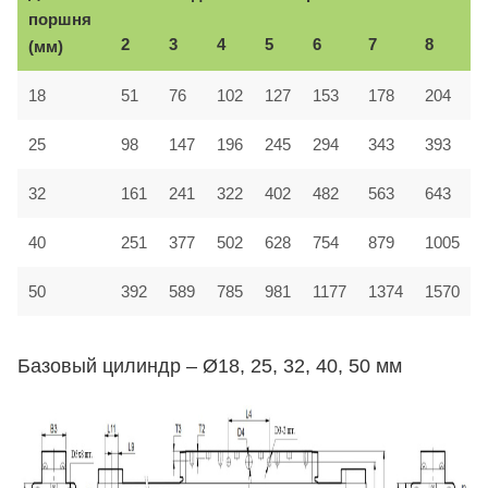
поршня
2
3
4
5
6
7
8
(мм)
18
51
76
102
127
153
178
204
25
98
147
196
245
294
343
393
32
161
241
322
402
482
563
643
40
251
377
502
628
754
879
1005
50
392
589
785
981
1177
1374
1570
Базовый цилиндр – Ø18, 25, 32, 40, 50 мм