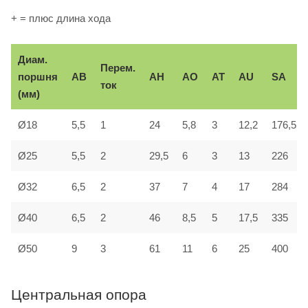
+ = плюс длина хода
Диам.
Перем.
поршня
AB
AH
AO
AT
AU
SA
ток
(мм)
Ø18
5,5
1
24
5,8
3
12,2
176,5
Ø25
5,5
2
29,5
6
3
13
226
Ø32
6,5
2
37
7
4
17
284
Ø40
6,5
2
46
8,5
5
17,5
335
Ø50
9
3
61
11
6
25
400
Центральная опора