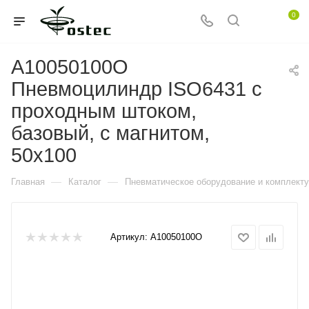
0
A10050100O
Пневмоцилиндр ISO6431 с
проходным штоком,
базовый, с магнитом,
50x100
—
—
Главная
Каталог
Пневматическое оборудование и комплект
Артикул:
A10050100O