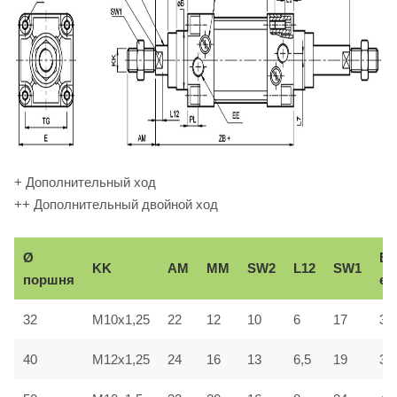
+ Дополнительный ход
++ Дополнительный двойной ход
Ø
В
KK
AM
ММ
SW2
L12
SW1
поршня
e1
32
M10x1,25
22
12
10
6
17
30
40
M12x1,25
24
16
13
6,5
19
35