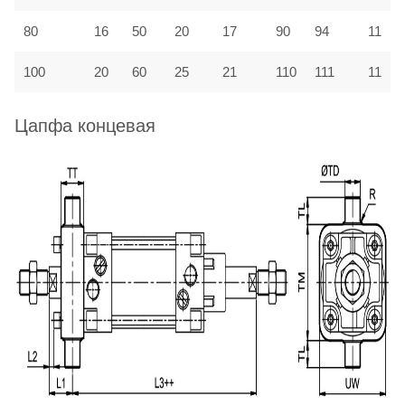
80
16
50
20
17
90
94
11
100
20
60
25
21
110
111
11
Цапфа концевая