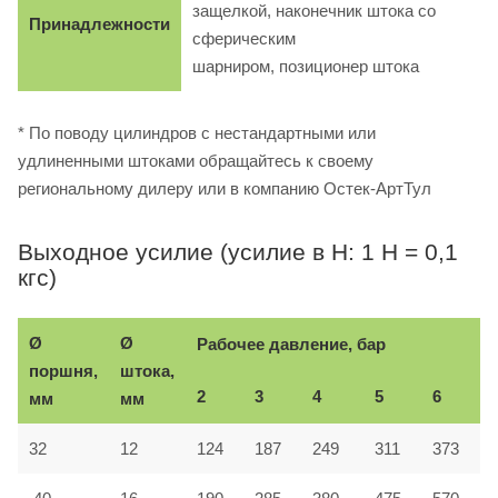
защелкой, наконечник штока со
Принадлежности
сферическим
шарниром, позиционер штока
* По поводу цилиндров с нестандартными или
удлиненными штоками обращайтесь к своему
региональному дилеру или в компанию Остек-АртТул
Выходное усилие (усилие в Н: 1 Н = 0,1
кгс)
Ø
Ø
Рабочее давление, бар
поршня,
штока,
2
3
4
5
6
мм
мм
32
12
124
187
249
311
373