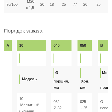
M20
80/100
20
18
25
77
26
25
x 1,5
Порядок заказа
A
10
040
050
B
Ø
Монт
Модель
поршня,
Ход,
мм
мм
прина
10
032 -
025
O — Б
Магнитный
Ø 32
- 25
испол
цилиндр