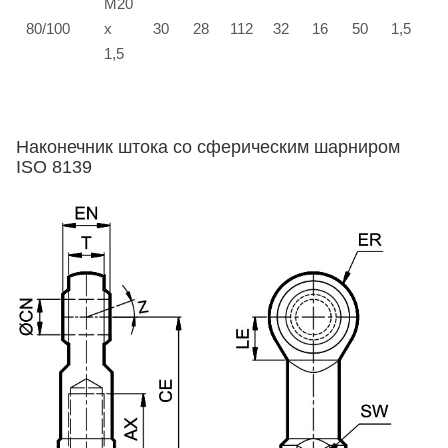
М20
80/100
х
30
28
112
32
16
50
1,5
5
1,5
Наконечник штока со сферическим шарниром
ISO 8139