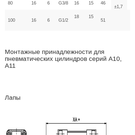
80
16
6
G3/8
16
15
46
17
±1,7
18
15
100
16
6
G1/2
51
18
Монтажные принадлежности для
пневматических цилиндров серий A10,
A11
Лапы