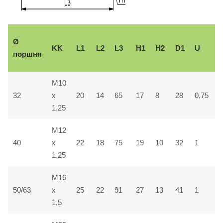
Ø
KK
L1
L2
L3
H1
H2
D1
U
±
поршня
M10
32
x
20
14
65
17
8
28
0,75
5
1,25
M12
40
x
22
18
75
19
10
32
1
5
1,25
M16
50/63
x
25
22
91
27
13
41
1
5
1,5