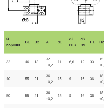
Ø
d2
d3
B1
B2
A
d1
H1
H2
поршня
H13
H9
32
15
32
46
18
11
6,6
12
30
±0,2
±0,1
36
18
40
55
21
15
9
16
36
±0,2
±0,1
36
18
50
55
21
15
9
16
36
±0,2
±0,1