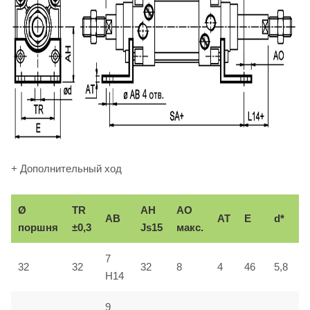
+ Дополнительный ход
Ø
TR
AH
AO
AB
AT
E
d*
поршня
±0,3
Js15
макс.
7
32
32
32
8
4
46
5,8
H14
9