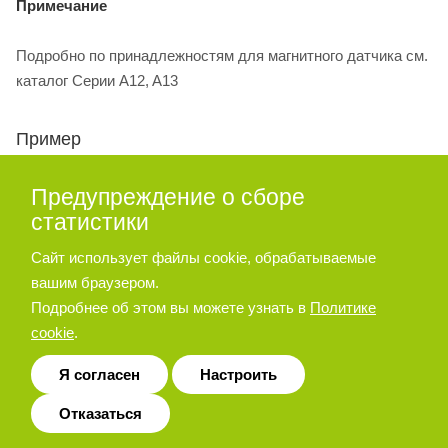
Примечание
Подробно по принадлежностям для магнитного датчика см.
каталог Серии A12, A13
Пример
№ для заказа магнитного цилиндра с диаметром поршня 40
Предупреждение о сборе
мм, ходом 50 мм, с передней вилкой: A10 040 050 В
статистики
Сайт использует файлы cookie, обрабатываемые
Примечание
вашим браузером.
Подробнее об этом вы можете узнать в
Политике
При заказе как «цилиндр с диаметром поршня 40 мм, ходом
cookie
.
50 мм» будет поставлен базовый цилиндр A11 040 050 О
Для повторного заказа, при указании данных с паспортной
Я согласен
Настроить
таблички цилиндра, отдельно указывайте способ монтажа
Отказаться
При заказе принадлежностей номера для заказа
необходимо брать из соответствующих таблиц