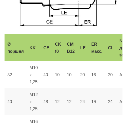
№
Ø
CK
CM
ER
KK
CE
LE
CL
дл
поршня
f8
B12
макс.
зак
M10
32
x
40
10
10
20
16
20
AF0
1,25
M12
40
x
48
12
12
24
19
24
AF0
1,25
M16