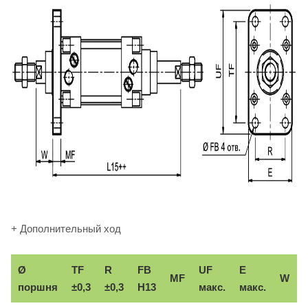
+ Дополнительный ход
Ø
TF
R
FB
UF
E
MF
W
поршня
±0,3
±0,3
H13
макс.
макс.