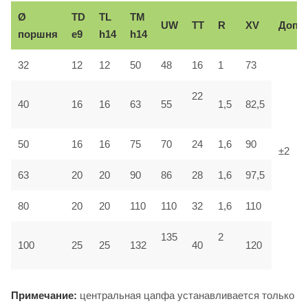
Ø
TD
TL
TM
UW
TT
R
XV
Доп.
поршня
e9
h14
h14
32
12
12
50
48
16
1
73
22
40
16
16
63
55
1,5
82,5
50
16
16
75
70
24
1,6
90
±2
63
20
20
90
86
28
1,6
97,5
80
20
20
110
110
32
1,6
110
135
2
100
25
25
132
40
120
Примечание:
центральная цапфа устанавливается только