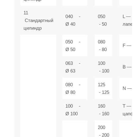
11
040 -
050
L — М
Стандартный
Ø 40
- 50
лапе
цилиндр
050 -
080
F — Ф
Ø 50
- 80
063 -
100
В — В
Ø 63
- 100
080 -
125
N — Ц
Ø 80
- 125
100 -
160
T — Ц
Ø 100
- 160
цапфа
200
- 200