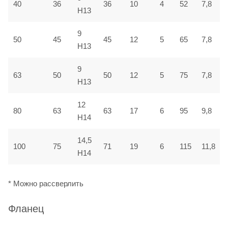
40
36
36
10
4
52
7,8
H13
9
50
45
45
12
5
65
7,8
H13
9
63
50
50
12
5
75
7,8
H13
12
80
63
63
17
6
95
9,8
H14
14,5
100
75
71
19
6
115
11,8
H14
* Можно рассверлить
Фланец