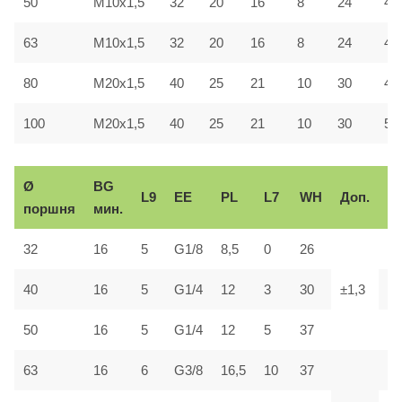
50
М10х1,5
32
20
16
8
24
40
63
М10х1,5
32
20
16
8
24
45
80
M20х1,5
40
25
21
10
30
45
100
M20х1,5
40
25
21
10
30
55
Ø
BG
L9
ЕЕ
PL
L7
WH
Доп.
Z
поршня
мин.
32
16
5
G1/8
8,5
0
26
12
40
16
5
G1/4
12
3
30
±1,3
13
50
16
5
G1/4
12
5
37
14
63
16
6
G3/8
16,5
10
37
15