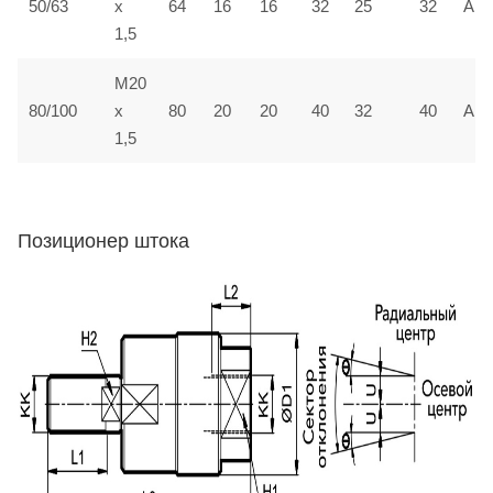
50/63
x
64
16
16
32
25
32
AF0
1,5
M20
80/100
x
80
20
20
40
32
40
AF0
1,5
Позиционер штока