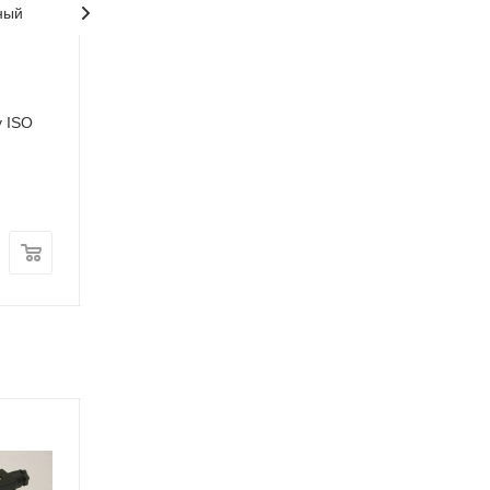
ный
UED-S Универсальный
драйвер для
пропорциональных
распределителей, для 1-й
у ISO
катушки
Есть в наличии: 3
Артикул: UED-S
48 458.26
₽
/шт