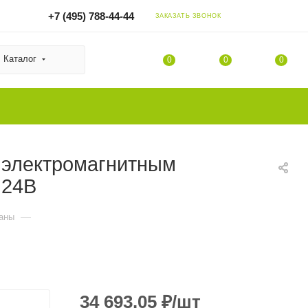
+7 (495) 788-44-44
ЗАКАЗАТЬ ЗВОНОК
Каталог
0
0
0
 электромагнитным
 24В
—
паны
34 693.05
₽
/шт