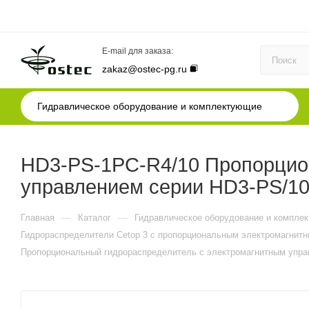
E-mail для заказа:
zakaz@ostec-pg.ru
Гидравлическое оборудование и комплектующие
HD3-PS-1PC-R4/10 Пропорцио
управлением серии HD3-PS/1
—
—
Главная
Каталог
Гидравлическое оборудование и компле
Гидрораспределители Cetop 3 c пропорциональным электромагнитн
Пропорциональный гидрораспределитель с электромагнитным упр