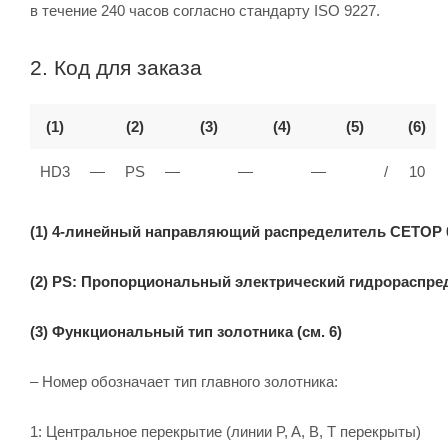
в течение 240 часов согласно стандарту ISO 9227.
2. Код для заказа
(1)
(2)
(3)
(4)
(5)
(6)
HD3
—
PS
—
—
—
/
10
(
1) 4-линейный направляющий распределитель CETOP 03
(2) PS: Пропорциональный электрический гидрораспре
(3) Функциональный тип золотника (см. 6)
– Номер обозначает тип главного золотника:
1: Центральное перекрытие (линии P, A, B, T перекрыты)