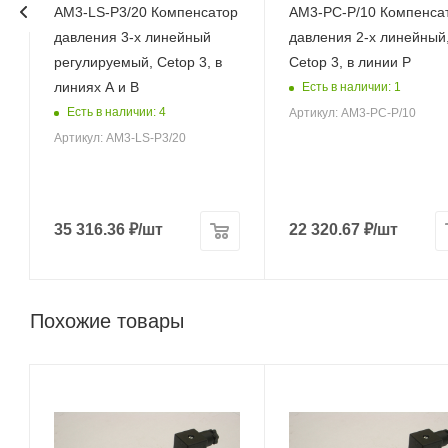
AM3-LS-P3/20 Компенсатор
AM3-PC-P/10 Компенса
давления 3-х линейный
давления 2-х линейный
регулируемый, Cetop 3, в
Cetop 3, в линии P
линиях A и B
Есть в наличии: 1
Есть в наличии: 4
Артикул: AM3-PC-P/10
Артикул: AM3-LS-P3/20
35 316.36
₽
/шт
22 320.67
₽
/шт
Похожие товары