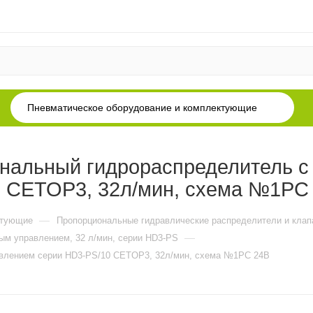
Пневматическое оборудование и комплектующие
нальный гидрораспределитель с
0 CETOP3, 32л/мин, схема №1PC
—
ктующие
Пропорциональные гидравлические распределители и кла
—
ым управлением, 32 л/мин, серии HD3-PS
авлением серии HD3-PS/10 CETOP3, 32л/мин, схема №1PC 24В