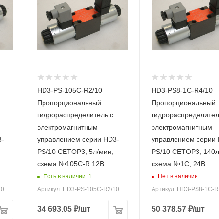
HD3-PS-105C-R2/10
HD3-PS8-1C-R4/10
Пропорциональный
Пропорциональный
гидрораспределитель с
гидрораспределител
электромагнитным
электромагнитным
3-
управлением серии HD3-
управлением серии 
PS/10 CETOP3, 5л/мин,
PS/10 CETOP3, 140л
схема №105C-R 12В
схема №1C, 24В
Есть в наличии: 1
Нет в наличии
10
Артикул: HD3-PS-105C-R2/10
Артикул: HD3-PS8-1C-R
34 693.05
₽
/шт
50 378.57
₽
/шт