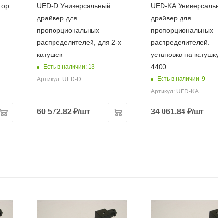
тор
UED-D Универсальный
UED-KA Универсаль
,
драйвер для
драйвер для
пропорциональных
пропорциональных
распределителей, для 2-х
распределителей.
катушек
установка на катушк
4400
Есть в наличии: 13
Есть в наличии: 9
Артикул: UED-D
Артикул: UED-KA
60 572.82
₽
/шт
34 061.84
₽
/шт