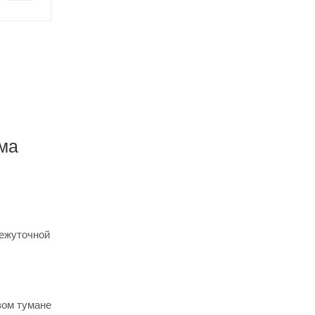
ма
ежуточной
вом тумане