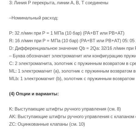
3: Линия P перекрыта, линии A, B, T соединены
–Номинальный расход:
P: 32 л/мин при P = 1 МПа (10 бар) (PA+BT или PB+AT)
R: 16 л/мин при P = МПа (10 бар) (PA+BT или PB+AT) 05: 05
D: Дифференциальное значение Qb = 2Qa: 32/16 л/мин при P
– Буква обозначает электромагнит или конфигурацию пруж
C: 2 электромагнита, золотник с пружинным возвратом в с
ML: 1 электромагнит (a), золотник с пружинным возвратом 
MLb: 1 электромагнит (b), золотник с пружинным возвратом
(4) Опции и варианты:
K: Выступающие штифты ручного управления (см. 8)
AK: Выступающие штифты ручного управления с клапаном с
ZC: Оцинкованные клапаны (см. 10)