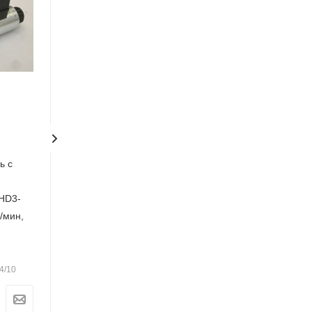
HD3-PS-105C-R3/10
Пропорциональный
ь с
гидрораспределитель с
электромагнитным
HD3-
управлением серии HD3-
/мин,
PS/10 CETOP3, 5л/мин,
схема №105C-R 12В
Нет в наличии
4/10
Артикул: HD3-PS-105C-R3/10
34 693.05
₽
/шт