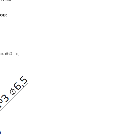
ов:
ока/60 Гц