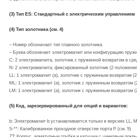
(3) Тип ES: Стандартный с электрическим управлением
(4) Тип золотника (см. 4)
– Номер обозначает тип главного золотника
– Буква обозначает электромагнит или конфигурацию пруж
C: 2 электромагнита, золотник с пружинной возвратом в ср
N: 2 электромагнита, фиксированный золотник (2 положения
LL: 1 электромагнит (a), золотник с пружинным возвратом 
ML: 1 электромагнит (a), золотник с пружинным возвратом 
LM: 1 электромагнит (a), золотник с пружинным возвратом 
(5) Код, зарезервированный для опций и вариантов:
b: Электромагнит b устанавливается только в версиях LL, M
S-**: Калиброванное проходное отверстие порта P (см. 9)
ZT: Корпус, арматурные трубки и катушки с цинковым покр