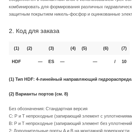
комбинировать для формирования различных гидравлически
защитным покрытием никель-фосфор и оцинкованные элек
2. Код для заказа
(1)
(2)
(3)
(4)
(5)
(6)
(7)
HDF
—
ES
—
—
/
10
(1) Тип HDF: 4-линейный направляющий гидрораспредел
(2) Варианты портов (см. 8)
Без обозначения: Стандартная версия
C: P и T непроходные (запирающий элемент с уплотнениям
B: P и T непроходные (запирающий элемент без уплотнений
2: Дополнительные порты A и B на монтажной поверхности