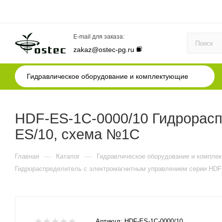
E-mail для заказа:
zakaz@ostec-pg.ru
Гидравлическое оборудование и комплектующие
HDF-ES-1C-0000/10 Гидрорасп
ES/10, схема №1C
—
—
Главная
Каталог
Гидравлическое оборудование и компле
Гидрораспределитель с электромагнитным управлением серии HDF
Артикул:
HDF-ES-1C-0000/10