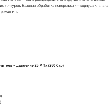
х контуров. Базовая обработка поверхности – корпуса клапана
тромагниты.
итель – давление 25 МПа (250 бар)
и)
)