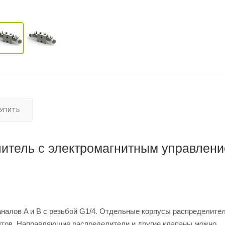
КУПИТЬ
итель с электромагнитным управлен
налов A и B с резьбой G1/4. Отдельные корпусы распределите
лтов. Направляющие распределители и другие клапаны можно