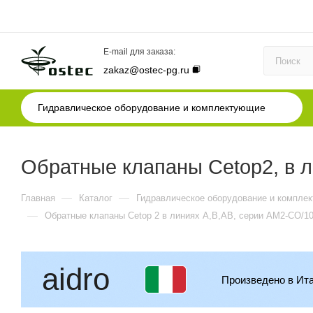
E-mail для заказа:
zakaz@ostec-pg.ru
Гидравлическое оборудование и комплектующие
Обратные клапаны Cetop2, в 
—
—
Главная
Каталог
Гидравлическое оборудование и компле
—
Обратные клапаны Cetop 2 в линиях A,B,AB, серии AM2-СO/1
aidro
Произведено в Ит