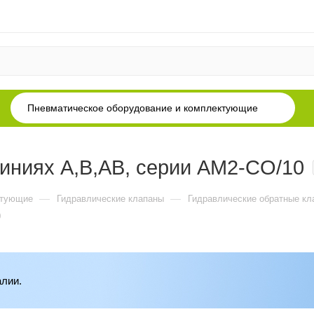
Пневматическое оборудование и комплектующие
линиях A,B,AB, серии AM2-СO/10
—
—
ктующие
Гидравлические клапаны
Гидравлические обратные кл
0
алии.