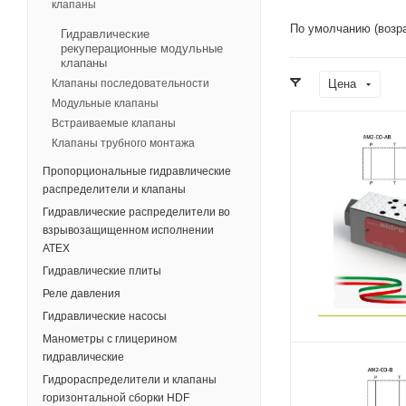
клапаны
По умолчанию (возр
Гидравлические
рекуперационные модульные
клапаны
Цена
Клапаны последовательности
Модульные клапаны
Встраиваемые клапаны
Клапаны трубного монтажа
Пропорциональные гидравлические
распределители и клапаны
Гидравлические распределители во
взрывозащищенном исполнении
ATEX
Гидравлические плиты
Реле давления
Гидравлические насосы
Манометры с глицерином
гидравлические
Гидрораспределители и клапаны
горизонтальной сборки HDF