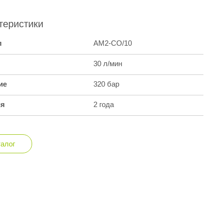
теристики
л
AM2-СO/10
30 л/мин
ие
320 бар
ия
2 года
талог