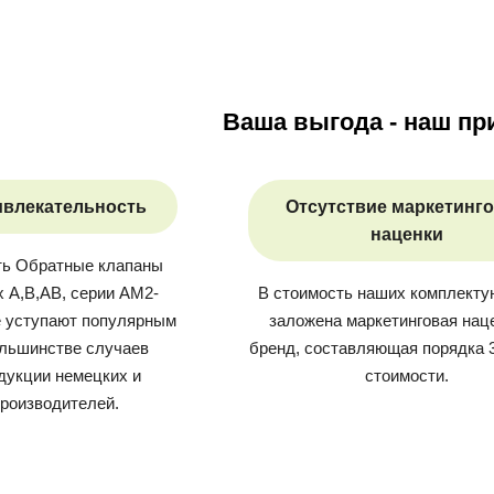
Ваша выгода - наш пр
ивлекательность
Отсутствие маркетинг
наценки
ть
Обратные клапаны
х A,B,AB, серии AM2-
В стоимость наших комплект
е уступают популярным
заложена маркетинговая нац
ольшинстве случаев
бренд, составляющая порядка 
дукции немецких и
стоимости.
производителей.