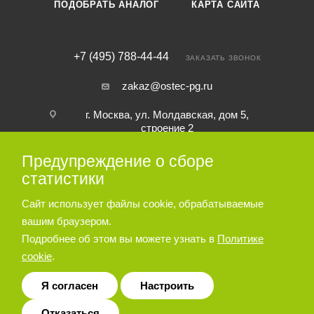
ПОДОБРАТЬ АНАЛОГ
КАРТА САЙТА
+7 (495) 788-44-44
ЗАКАЗАТЬ ЗВОНОК
zakaz@ostec-pg.ru
г. Москва, ул. Молдавская, дом 5,
строение 2
Предупреждение о сборе
ПОДПИСАТЬСЯ НА РАССЫЛКУ
статистики
Сайт использует файлы cookie, обрабатываемые
ПОЛИТИКА КОНФИДЕНЦИАЛЬНОСТИ
вашим браузером.
Подробнее об этом вы можете узнать в
Политике
cookie
.
© 2026 Пневматическое и гидравлическое оборудование ООО
«Остек-АртТул»
Я согласен
Настроить
Отказаться