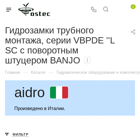
0
Гидрозамки трубного
монтажа, серии VBPDE ''L
SC с поворотным
штуцером BANJO
1
—
—
Главная
Каталог
Гидравлическое оборудование и комплект
aidro
Произведено в Италии.
ФИЛЬТР