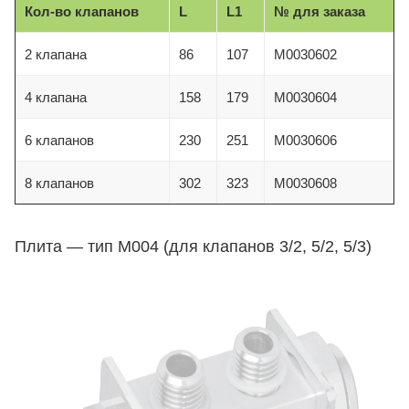
Кол-во клапанов
L
L1
№ для заказа
2 клапана
86
107
M0030602
4 клапана
158
179
M0030604
6 клапанов
230
251
M0030606
8 клапанов
302
323
M0030608
Плита — тип M004 (для клапанов 3/2, 5/2, 5/3)