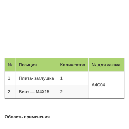
№
Позиция
Количество
№ для заказа
1
Плита- заглушка
1
A4C04
Винт — M4X15
2
2
Область применения