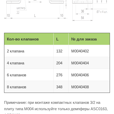
Кол-во клапанов
L
№ для заказа
2
клапана
132
M0040402
4 клапана
204
M0040404
6 клапанов
276
M0040406
8 клапанов
348
M0040408
Примечание: при монтаже компактных клапанов 3/2 на
плиту типа M004 используйте только демпферы ASC0163,