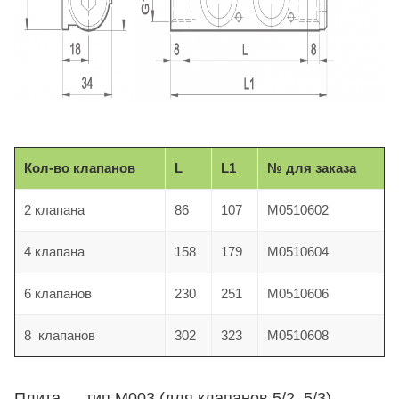
Кол-во клапанов
L
L1
№ для заказа
2 клапана
86
107
M0510602
4 клапана
158
179
M0510604
6 клапанов
230
251
M0510606
8 клапанов
302
323
M0510608
Плита — тип M003 (для клапанов 5/2, 5/3)