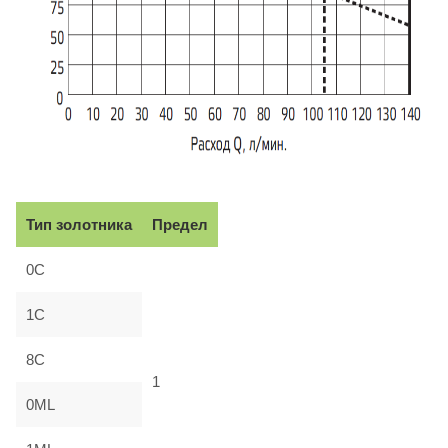
Тип золотника
Предел
0C
1C
8C
1
0ML