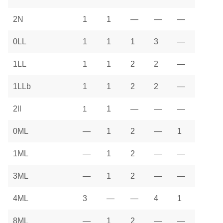
2N
1
1
—
—
—
0LL
1
1
1
3
—
1LL
1
1
2
2
—
1LLb
1
1
2
2
—
2ll
1
1
—
—
—
0ML
—
1
2
—
1
1ML
—
1
2
—
—
3ML
—
1
2
—
—
4ML
3
—
—
4
1
8ML
—
1
2
—
—