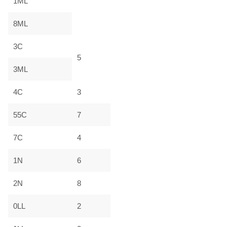
1ML
8ML
3C
5
3ML
4C
3
55C
7
7C
4
1N
6
2N
8
0LL
2