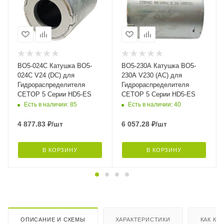
BO5-024C Катушка BO5-
BO5-230A Катушка BO5-
024C V24 (DC) для
230A V230 (AC) для
Гидрораспределителя
Гидрораспределителя
CETOP 5 Серии HD5-ES
CETOP 5 Серии HD5-ES
Есть в наличии: 85
Есть в наличии: 40
4 877.83
₽
/шт
6 057.28
₽
/шт
В КОРЗИНУ
В КОРЗИНУ
ОПИСАНИЕ И СХЕМЫ
ХАРАКТЕРИСТИКИ
КАК КУ