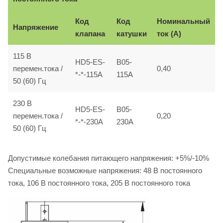
Код
Код
Номинальный
Напряжение
клапана
катушки
ток (A)
115 B
HD5-ES-
B05-
перемен.тока /
0,40
*-*-115A
115A
50 (60) Гц
230 B
HD5-ES-
B05-
перемен.тока /
0,20
*-*-230A
230A
50 (60) Гц
Допустимые колебания питающего напряжения: +5%/-10%
Специальные возможные напряжения: 48 B постоянного
тока, 106 B постоянного тока, 205 B постоянного тока