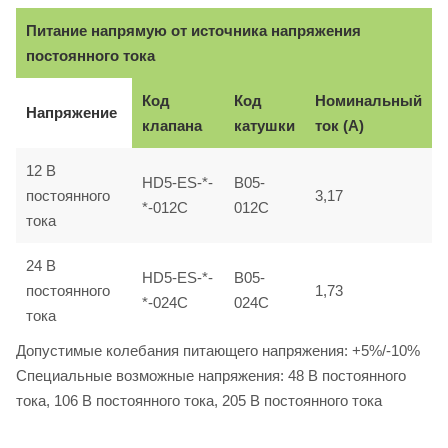
Питание напрямую от источника напряжения
постоянного тока
Код
Код
Номинальный
Напряжение
клапана
катушки
ток (A)
12 B
HD5-ES-*-
B05-
постоянного
3,17
*-012C
012C
тока
24 B
HD5-ES-*-
B05-
постоянного
1,73
*-024C
024C
тока
Допустимые колебания питающего напряжения: +5%/-10%
Специальные возможные напряжения: 48 B постоянного
тока, 106 B постоянного тока, 205 B постоянного тока