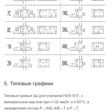
5. Типовые графики
Типовые кривые Δp для клапанов HD5–ES*, с
минеральным маслом при ѵ=32 мм2/с и t=50°C, в
направлении потока P→A/B, A/B→T и P→T.