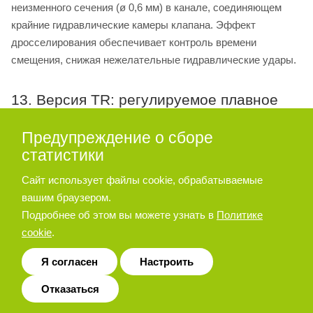
неизменного сечения (ø 0,6 мм) в канале, соединяющем
крайние гидравлические камеры клапана. Эффект
дросселирования обеспечивает контроль времени
смещения, снижая нежелательные гидравлические удары.
13. Версия TR: регулируемое плавное
перемещение
Предупреждение о сборе
В клапанах версии TR отверстие неизменного сечения
статистики
заменяется клапаном с регулируемым дросселем, обе-
Сайт использует файлы cookie, обрабатываемые
спечивающим точную и надежную настройку времени
вашим браузером.
перемещения золотника. Для увеличения диаметра
Подробнее об этом вы можете узнать в
Политике
дросселирования (и, следовательно, времени
cookie
.
перемещения), поверните по часовой стрелке
регулировочный винт (шпонка CH 3 мм), сначала ослабив
Я согласен
Настроить
зажимную гайку (шпонка CH 10 мм).
Отказаться