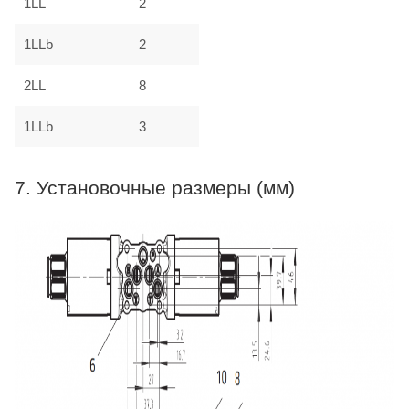
1LL
2
1LLb
2
2LL
8
1LLb
3
7. Установочные размеры (мм)