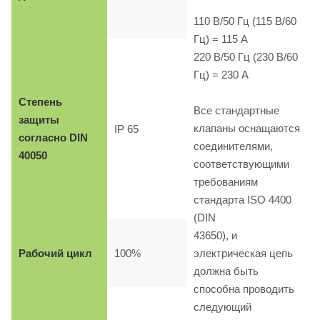
110 B/50 Гц (115 B/60
Гц) = 115 A
220 B/50 Гц (230 B/60
Гц) = 230 A
Степень
Все стандартные
защиты
клапаны оснащаются
IP 65
согласно DIN
соединителями,
40050
соответствующими
требованиям
стандарта ISO 4400
(DIN
43650), и
Рабочий цикл
100%
электрическая цепь
должна быть
способна проводить
следующий