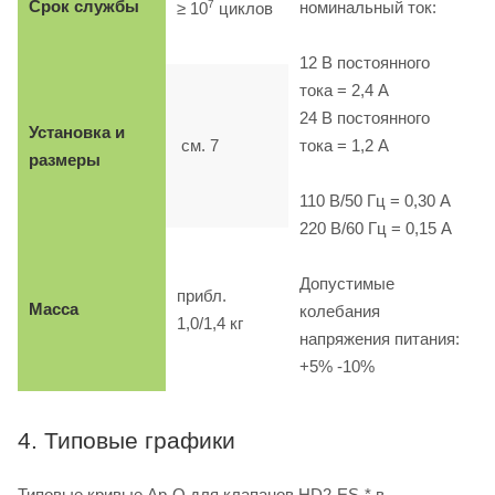
Срок службы
7
номинальный ток:
≥ 10
циклов
12 B постоянного
тока = 2,4 A
24 B постоянного
Установка и
см. 7
тока = 1,2 A
размеры
110 B/50 Гц = 0,30 A
220 B/60 Гц = 0,15 A
Допустимые
прибл.
Масса
колебания
1,0/1,4 кг
напряжения питания:
+5% -10%
4. Типовые графики
Типовые кривые Δp-Q для клапанов HD2-ES-* в