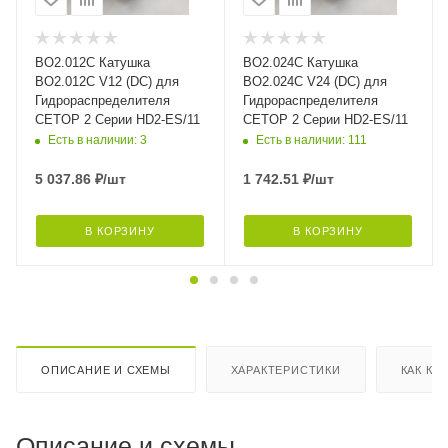
BO2.012C Катушка
BO2.024C Катушка
BO2.012C V12 (DC) для
BO2.024C V24 (DC) для
Гидрораспределителя
Гидрораспределителя
CETOP 2 Серии HD2-ES/11
CETOP 2 Серии HD2-ES/11
Есть в наличии: 3
Есть в наличии: 111
5 037.86
₽
/шт
1 742.51
₽
/шт
В КОРЗИНУ
В КОРЗИНУ
ОПИСАНИЕ И СХЕМЫ
ХАРАКТЕРИСТИКИ
КАК КУ
Описание и схемы