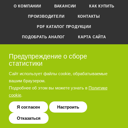
О КОМПАНИИ
ВАКАНСИИ
КАК КУПИТЬ
ПРОИЗВОДИТЕЛИ
КОНТАКТЫ
PDF КАТАЛОГ ПРОДУКЦИИ
ПОДОБРАТЬ АНАЛОГ
КАРТА САЙТА
Предупреждение о сборе
+7 (495) 788-44-44
ЗАКАЗАТЬ ЗВОНОК
статистики
zakaz@ostec-pg.ru
Сайт использует файлы cookie, обрабатываемые
вашим браузером.
г. Москва, ул. Молдавская, дом 5,
строение 2
Подробнее об этом вы можете узнать в
Политике
cookie
.
ПОДПИСАТЬСЯ НА РАССЫЛКУ
Я согласен
Настроить
Отказаться
ПОЛИТИКА КОНФИДЕНЦИАЛЬНОСТИ