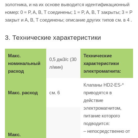
золотника, и на их основе выводится идентификационный
номер: 0 = P, A, B, T соединены; 1 = P, A, B, T закрыты; 3 = P
закрыт и A, B, T соединены; описание других типов см. в 4 .
3. Технические характеристики
Макс.
Технические
0,5 дм3/с (30
номинальный
характеристики
л/мин)
расход
электромагнита:
Клапаны HD2-ES-*
Макс. расход
см. 6
приводятся в
действие
электромагнитом,
питание которого
подводится:
– непосредственно от
Макс.