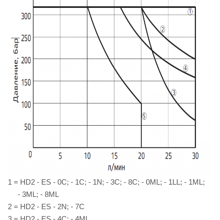
1 = HD2 - ES - 0C; - 1C; - 1N; - 3C; - 8C; - 0ML; - 1LL; - 1ML;
- 3ML; - 8ML
2 = HD2 - ES - 2N; - 7C
3 = HD2 - ES - 4C; - 4ML