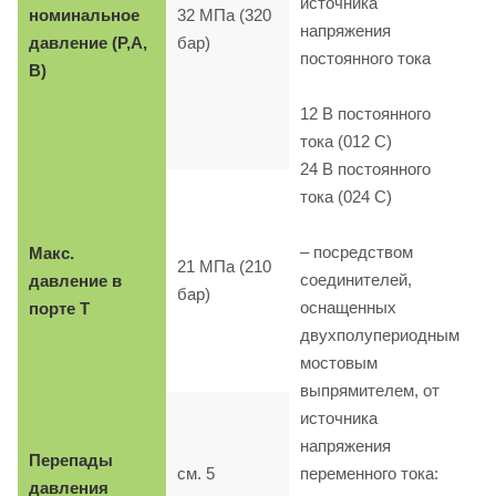
источника
номинальное
32 МПа (320
напряжения
давление (P,A,
бар)
постоянного тока
B)
12 B постоянного
тока (012 C)
24 B постоянного
тока (024 C)
– посредством
Макс.
21 МПа (210
соединителей,
давление в
бар)
оснащенных
порте T
двухполупериодным
мостовым
выпрямителем, от
источника
напряжения
Перепады
см. 5
переменного тока:
давления