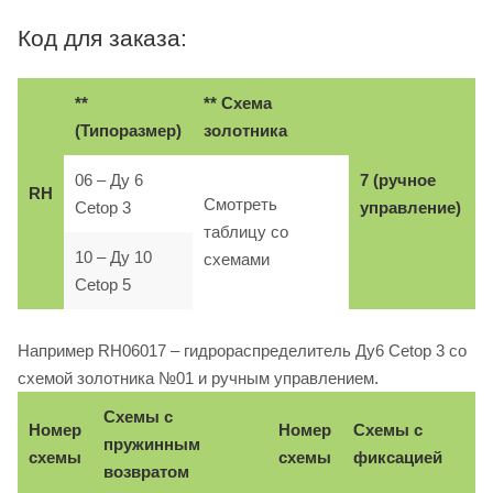
Код для заказа:
**
** Схема
(Типоразмер)
золотника
06 – Ду 6
7 (ручное
RH
Смотреть
Cetop 3
управление)
таблицу со
10 – Ду 10
схемами
Cetop 5
Например RH06017 – гидрораспределитель Ду6 Cetop 3 со
схемой золотника №01 и ручным управлением.
Схемы с
Номер
Номер
Схемы с
пружинным
схемы
схемы
фиксацией
возвратом