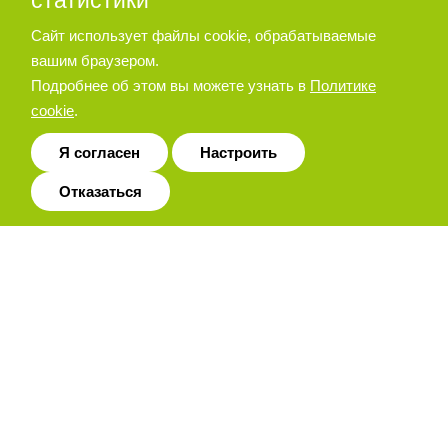
статистики
Сайт использует файлы cookie, обрабатываемые
вашим браузером.
+7 (495) 788-44-44
ЗАКАЗАТЬ ЗВОНОК
Подробнее об этом вы можете узнать в
Политике
cookie
.
zakaz@ostec-pg.ru
Я согласен
Настроить
г. Москва, ул. Молдавская, дом 5,
строение 2
Отказаться
ПОДПИСАТЬСЯ НА РАССЫЛКУ
ПОЛИТИКА КОНФИДЕНЦИАЛЬНОСТИ
© 2026 Пневматическое и гидравлическое оборудование ООО
«Остек-АртТул»