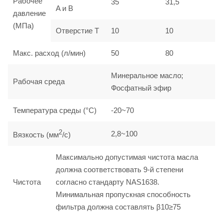
Рабочее
35
31,5
A и B
давление
(МПа)
Отверстие T
10
10
Макс. расход (л/мин)
50
80
Минеральное масло;
Рабочая среда
Фосфатный эфир
Температура среды (°C)
-20~70
2
2,8~100
Вязкость (мм
/с)
Максимально допустимая чистота масла
должна соответствовать 9-й степени
Чистота
согласно стандарту NAS1638.
Минимальная пропускная способность
фильтра должна составлять β10≥75