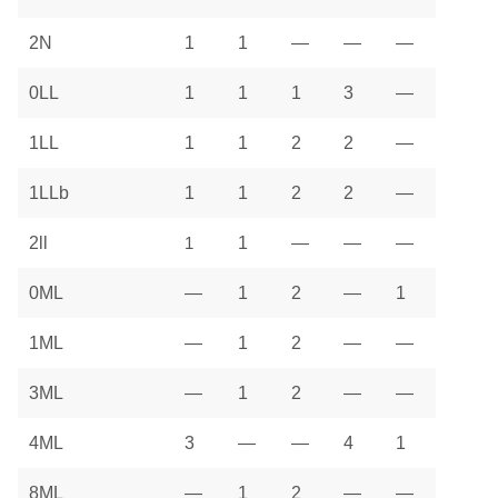
2N
1
1
—
—
—
0LL
1
1
1
3
—
1LL
1
1
2
2
—
1LLb
1
1
2
2
—
2ll
1
1
—
—
—
0ML
—
1
2
—
1
1ML
—
1
2
—
—
3ML
—
1
2
—
—
4ML
3
—
—
4
1
8ML
—
1
2
—
—