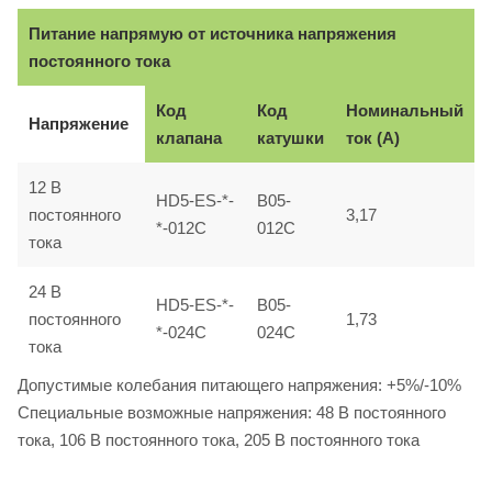
Питание напрямую от источника напряжения
постоянного тока
Код
Код
Номинальный
Напряжение
клапана
катушки
ток (A)
12 B
HD5-ES-*-
B05-
постоянного
3,17
*-012C
012C
тока
24 B
HD5-ES-*-
B05-
постоянного
1,73
*-024C
024C
тока
Допустимые колебания питающего напряжения: +5%/-10%
Специальные возможные напряжения: 48 B постоянного
тока, 106 B постоянного тока, 205 B постоянного тока