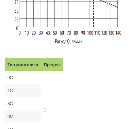
Тип золотника
Предел
0C
1C
8C
1
0ML