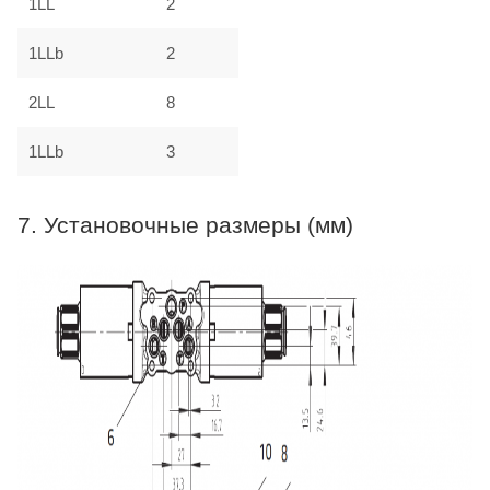
1LL
2
1LLb
2
2LL
8
1LLb
3
7. Установочные размеры (мм)