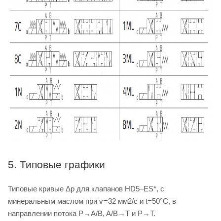
5. Типовые графики
Типовые кривые Δp для клапанов HD5–ES*, с
минеральным маслом при ѵ=32 мм2/с и t=50°C, в
направлении потока P→A/B, A/B→T и P→T.