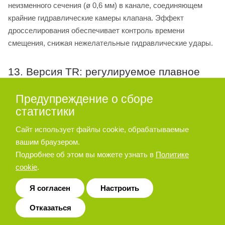
неизменного сечения (ø 0,6 мм) в канале, соединяющем
крайние гидравлические камеры клапана. Эффект
дросселирования обеспечивает контроль времени
смещения, снижая нежелательные гидравлические удары.
13. Версия TR: регулируемое плавное
перемещение
Предупреждение о сборе
В клапанах версии TR отверстие неизменного сечения
статистики
заменяется клапаном с регулируемым дросселем, обе-
Сайт использует файлы cookie, обрабатываемые
спечивающим точную и надежную настройку времени
вашим браузером.
перемещения золотника. Для увеличения диаметра
Подробнее об этом вы можете узнать в
Политике
дросселирования (и, следовательно, времени
cookie
.
перемещения), поверните по часовой стрелке
регулировочный винт (шпонка CH 3 мм), сначала ослабив
Я согласен
Настроить
зажимную гайку (шпонка CH 10 мм).
Отказаться