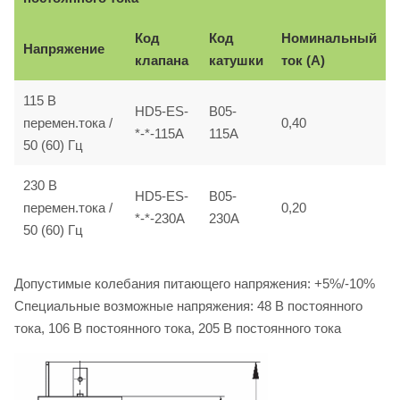
Код
Код
Номинальный
Напряжение
клапана
катушки
ток (A)
115 B
HD5-ES-
B05-
перемен.тока /
0,40
*-*-115A
115A
50 (60) Гц
230 B
HD5-ES-
B05-
перемен.тока /
0,20
*-*-230A
230A
50 (60) Гц
Допустимые колебания питающего напряжения: +5%/-10%
Специальные возможные напряжения: 48 B постоянного
тока, 106 B постоянного тока, 205 B постоянного тока