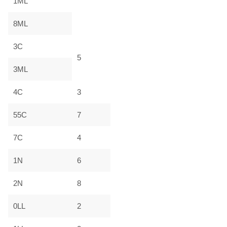
1ML
8ML
3C
5
3ML
4C
3
55C
7
7C
4
1N
6
2N
8
0LL
2