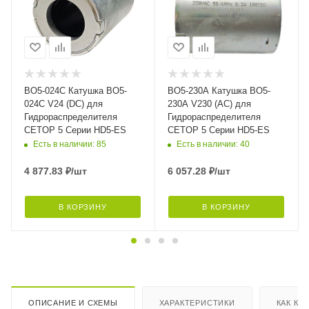
BO5-024C Катушка BO5-
BO5-230A Катушка BO5-
024C V24 (DC) для
230A V230 (AC) для
Гидрораспределителя
Гидрораспределителя
CETOP 5 Серии HD5-ES
CETOP 5 Серии HD5-ES
Есть в наличии: 85
Есть в наличии: 40
4 877.83
₽
/шт
6 057.28
₽
/шт
В КОРЗИНУ
В КОРЗИНУ
ОПИСАНИЕ И СХЕМЫ
ХАРАКТЕРИСТИКИ
КАК КУ