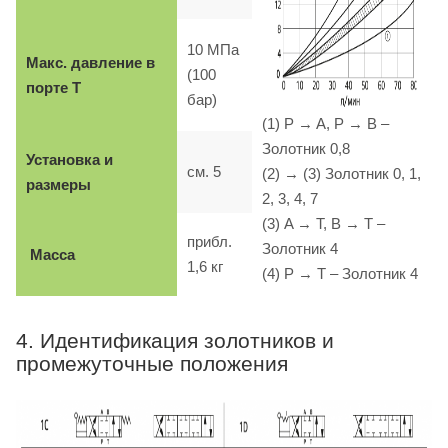
10 МПа
Макс. давление в
(100
порте T
бар)
(1) P → A, P → B –
Золотник 0,8
Установка и
см. 5
(2) → (3) Золотник 0, 1,
размеры
2, 3, 4, 7
(3) A → T, B → T –
прибл.
Золотник 4
Масса
1,6 кг
(4) P → T – Золотник 4
4. Идентификация золотников и
промежуточные положения