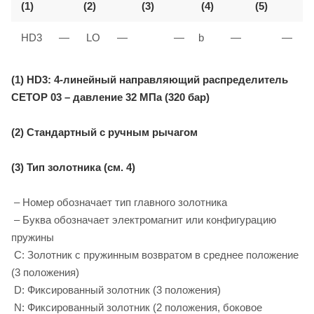
(1)
(2)
(3)
(4)
(5)
(
HD3
—
LO
—
—
b
—
—
1
(1) HD3: 4-линейный направляющий распределитель
CETOP 03 – давление 32 МПа (320 бар)
(2) Стандартный с ручным рычагом
(3) Тип золотника (см. 4)
– Номер обозначает тип главного золотника
– Буква обозначает электромагнит или конфигурацию
пружины
C: Золотник с пружинным возвратом в среднее положение
(3 положения)
D: Фиксированный золотник (3 положения)
N: Фиксированный золотник (2 положения, боковое