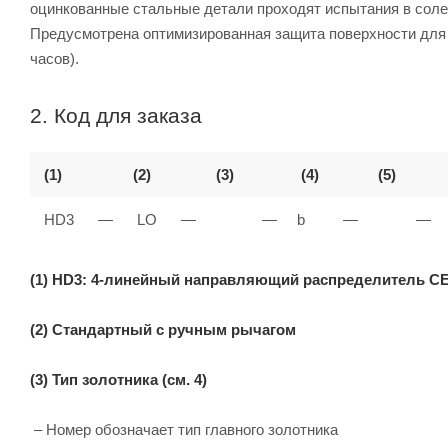
оцинкованные стальные детали проходят испытания в солев
Предусмотрена оптимизированная защита поверхности для п
часов).
2. Код для заказа
(1)
(2)
(3)
(4)
(5)
HD3
—
LO
—
—
b
—
—
(1) HD3: 4-линейный направляющий распределитель CET
(2) Стандартный с ручным рычагом
(3) Тип золотника (см. 4)
– Номер обозначает тип главного золотника