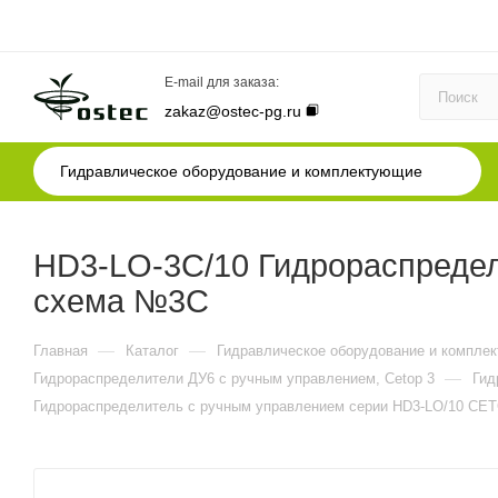
E-mail для заказа:
zakaz@ostec-pg.ru
Гидравлическое оборудование и комплектующие
HD3-LO-3C/10 Гидрораспредел
схема №3C
—
—
Главная
Каталог
Гидравлическое оборудование и компле
—
Гидрораспределители ДУ6 с ручным управлением, Cetop 3
Гид
Гидрораспределитель с ручным управлением серии HD3-LO/10 CE