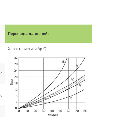
Перепады давлений:
Характеристики ∆p-Q
р)
р)