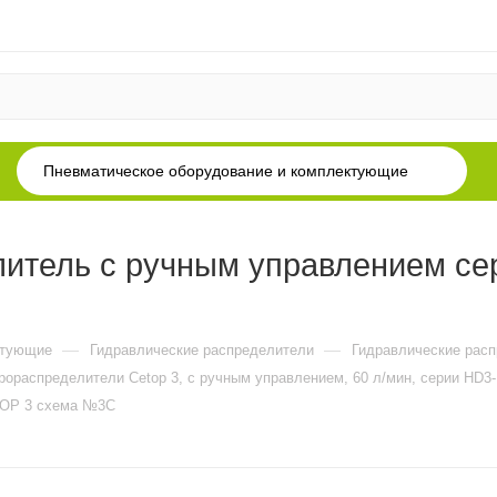
Пневматическое оборудование и комплектующие
итель с ручным управлением с
—
—
ктующие
Гидравлические распределители
Гидравлические рас
рораспределители Cetop 3, c ручным управлением, 60 л/мин, серии HD3
TOP 3 схема №3C