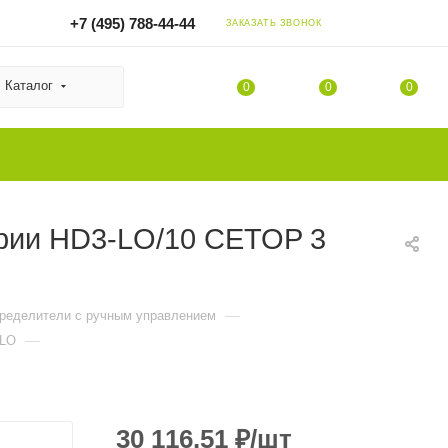
+7 (495) 788-44-44
ЗАКАЗАТЬ ЗВОНОК
Каталог
0
0
0
ерии HD3-LO/10 CETOP 3
—
пределители с ручным управлением
—
-LO
30 116.51
₽
/шт