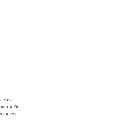
вления
ючает либо
оследнем