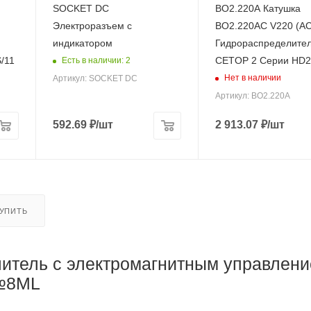
SOCKET DC
BO2.220A Катушка
Электроразъем с
BO2.220AC V220 (AC
индикатором
Гидрораспределите
/11
CETOP 2 Серии HD2
Есть в наличии: 2
Нет в наличии
Артикул: SOCKET DC
Артикул: BO2.220A
592.69
₽
/шт
2 913.07
₽
/шт
КУПИТЬ
итель с электромагнитным управлен
 №8ML