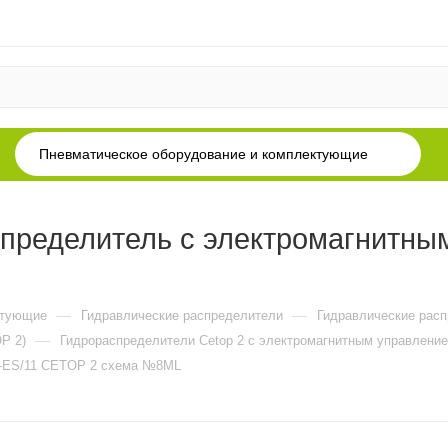
Пневматическое оборудование и комплектующие
пределитель с электромагнитны
—
—
ктующие
Гидравлические распределители
Гидравлические рас
—
P 2)
Гидрораспределители Cetop 2 c электромагнитным управление
2-ES/11 CETOP 2 схема №8ML