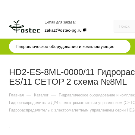
E-mail для заказа:
zakaz@ostec-pg.ru
Гидравлическое оборудование и комплектующие
HD2-ES-8ML-0000/11 Гидрорас
ES/11 CETOP 2 схема №8ML
—
—
Главная
Каталог
Гидравлическое оборудование и компле
Гидрораспределители ДУ4 с электромагнитным управлением (CETO
Гидрораспределитель с электромагнитным управлением серии HD