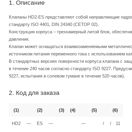
1. Описание
Клапаны HD2-ES представляют собой направляющие гидрор
стандарту ISO 4401, DIN 24340 (CETOP 02).
Конструкция корпуса – трехкамерный литой блок, обеспе
давления.
Клапан может оснащаться взаимозаменяемыми металлическ
источником питания переменного тока с использованием к
В стандартных версиях поверхности корпуса клапана с за
в течение 240 часов согласно стандарту ISO 9227. Предус
9227, испытания в солевом тумане в течение 520 часов).
2. Код для заказа
(1)
(2)
(3)
(4)
(5)
(6)
HD2
—
ES
—
—
/
/ 11