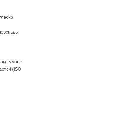
гласно
 перепады
вом тумане
астей (ISO