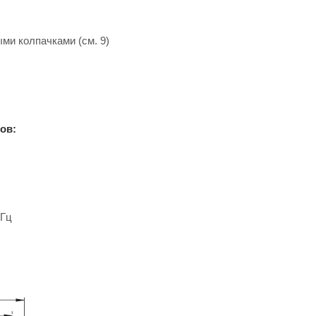
и колпачками (см. 9)
ов:
 Гц