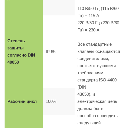
110 B/50 Гц (115 B/60
Гц) = 115 A
220 B/50 Гц (230 B/60
Гц) = 230 A
Степень
Все стандартные
защиты
клапаны оснащаются
IP 65
согласно DIN
соединителями,
40050
соответствующими
требованиям
стандарта ISO 4400
(DIN
43650), и
Рабочий цикл
100%
электрическая цепь
должна быть
способна проводить
следующий