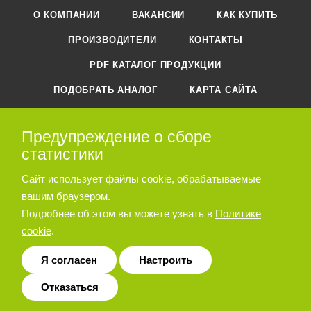
О КОМПАНИИ
ВАКАНСИИ
КАК КУПИТЬ
ПРОИЗВОДИТЕЛИ
КОНТАКТЫ
PDF КАТАЛОГ ПРОДУКЦИИ
ПОДОБРАТЬ АНАЛОГ
КАРТА САЙТА
Предупреждение о сборе
+7 (495) 788-44-44
ЗАКАЗАТЬ ЗВОНОК
статистики
zakaz@ostec-pg.ru
Сайт использует файлы cookie, обрабатываемые
вашим браузером.
г. Москва, ул. Молдавская, дом 5,
строение 2
Подробнее об этом вы можете узнать в
Политике
cookie
.
ПОДПИСАТЬСЯ НА РАССЫЛКУ
Я согласен
Настроить
Отказаться
ПОЛИТИКА КОНФИДЕНЦИАЛЬНОСТИ