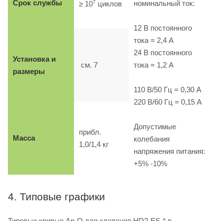
Срок службы
7
номинальный ток:
≥ 10
циклов
12 B постоянного
тока = 2,4 A
24 B постоянного
Установка и
см. 7
тока = 1,2 A
размеры
110 B/50 Гц = 0,30 A
220 B/60 Гц = 0,15 A
Допустимые
прибл.
Масса
колебания
1,0/1,4 кг
напряжения питания:
+5% -10%
4. Типовые графики
Типовые кривые Δp-Q для клапанов HD2-ES-* в