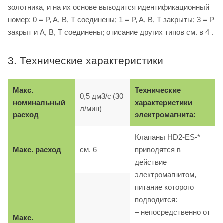
золотника, и на их основе выводится идентификационный
номер: 0 = P, A, B, T соединены; 1 = P, A, B, T закрыты; 3 = P
закрыт и A, B, T соединены; описание других типов см. в 4 .
3. Технические характеристики
Макс.
Технические
0,5 дм3/с (30
номинальный
характеристики
л/мин)
расход
электромагнита:
Клапаны HD2-ES-*
Макс. расход
см. 6
приводятся в
действие
электромагнитом,
питание которого
подводится:
– непосредственно от
Макс.