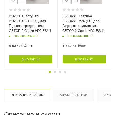
BO2.012C Катушка
BO2.024C Катушка
BO2.012C V12 (DC) для
BO2.024C V24 (DC) для
Гидрораспределителя
Гидрораспределителя
CETOP 2 Серии HD2-ES/11
CETOP 2 Серии HD2-ES/11
Есть в наличии: 3
Есть в наличии: 111
5 037.86
₽
/шт
1 742.51
₽
/шт
В КОРЗИНУ
В КОРЗИНУ
ОПИСАНИЕ И СХЕМЫ
ХАРАКТЕРИСТИКИ
КАК КУ
Описание и схемы