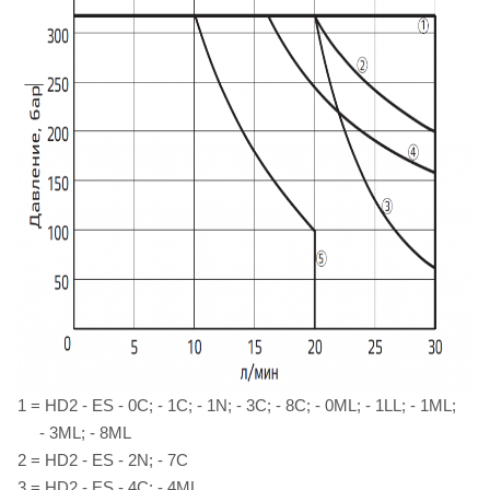
1 = HD2 - ES - 0C; - 1C; - 1N; - 3C; - 8C; - 0ML; - 1LL; - 1ML;
- 3ML; - 8ML
2 = HD2 - ES - 2N; - 7C
3 = HD2 - ES - 4C; - 4ML