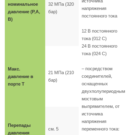
источника
номинальное
32 МПа (320
напряжения
давление (P,A,
бар)
постоянного тока
B)
12 B постоянного
тока (012 C)
24 B постоянного
тока (024 C)
– посредством
Макс.
21 МПа (210
соединителей,
давление в
бар)
оснащенных
порте T
двухполупериодным
мостовым
выпрямителем, от
источника
напряжения
Перепады
см. 5
переменного тока:
давления