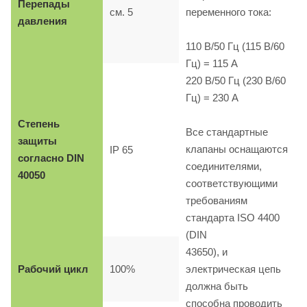
Перепады
см. 5
переменного тока:
давления
110 B/50 Гц (115 B/60
Гц) = 115 A
220 B/50 Гц (230 B/60
Гц) = 230 A
Степень
Все стандартные
защиты
клапаны оснащаются
IP 65
согласно DIN
соединителями,
40050
соответствующими
требованиям
стандарта ISO 4400
(DIN
43650), и
Рабочий цикл
100%
электрическая цепь
должна быть
способна проводить