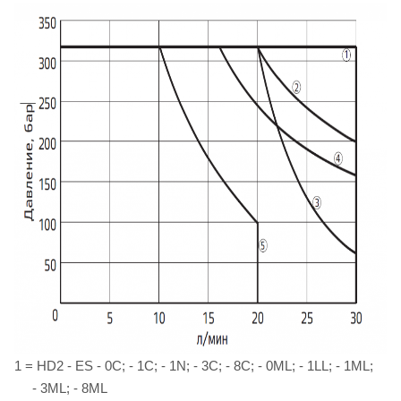
1 = HD2 - ES - 0C; - 1C; - 1N; - 3C; - 8C; - 0ML; - 1LL; - 1ML;
- 3ML; - 8ML