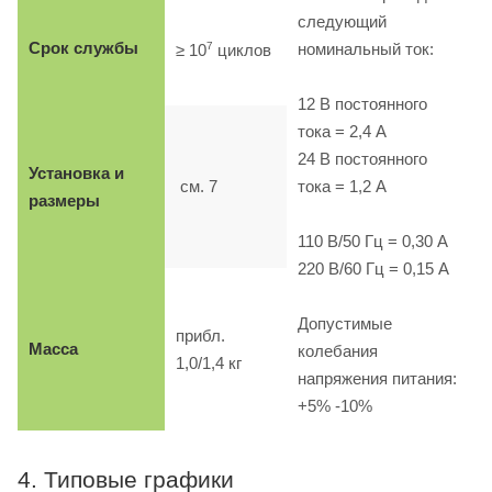
следующий
Срок службы
7
номинальный ток:
≥ 10
циклов
12 B постоянного
тока = 2,4 A
24 B постоянного
Установка и
см. 7
тока = 1,2 A
размеры
110 B/50 Гц = 0,30 A
220 B/60 Гц = 0,15 A
Допустимые
прибл.
Масса
колебания
1,0/1,4 кг
напряжения питания:
+5% -10%
4. Типовые графики