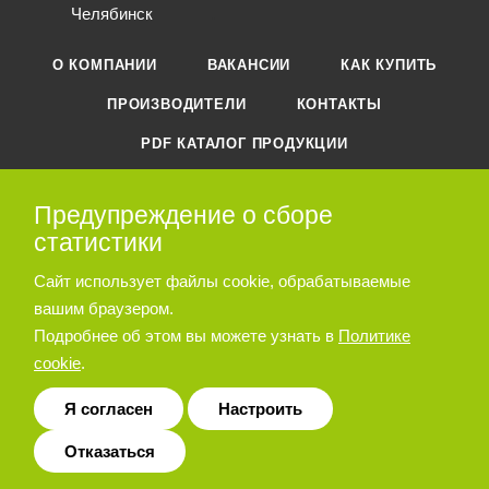
Челябинск
О КОМПАНИИ
ВАКАНСИИ
КАК КУПИТЬ
ПРОИЗВОДИТЕЛИ
КОНТАКТЫ
PDF КАТАЛОГ ПРОДУКЦИИ
ПОДОБРАТЬ АНАЛОГ
КАРТА САЙТА
Предупреждение о сборе
статистики
+7 (495) 788-44-44
ЗАКАЗАТЬ ЗВОНОК
Сайт использует файлы cookie, обрабатываемые
вашим браузером.
zakaz@ostec-pg.ru
Подробнее об этом вы можете узнать в
Политике
г. Москва, ул. Молдавская, дом 5,
cookie
.
строение 2
Я согласен
Настроить
ПОДПИСАТЬСЯ НА РАССЫЛКУ
Отказаться