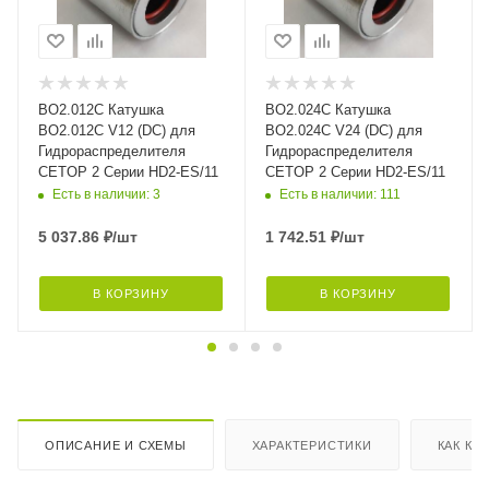
BO2.012C Катушка
BO2.024C Катушка
BO2.012C V12 (DC) для
BO2.024C V24 (DC) для
Гидрораспределителя
Гидрораспределителя
CETOP 2 Серии HD2-ES/11
CETOP 2 Серии HD2-ES/11
Есть в наличии: 3
Есть в наличии: 111
5 037.86
₽
/шт
1 742.51
₽
/шт
В КОРЗИНУ
В КОРЗИНУ
ОПИСАНИЕ И СХЕМЫ
ХАРАКТЕРИСТИКИ
КАК КУ