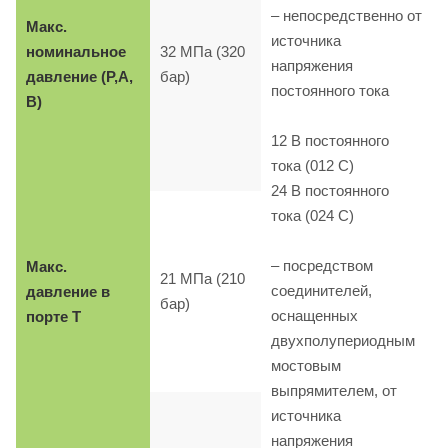
– непосредственно от
Макс.
источника
номинальное
32 МПа (320
напряжения
давление (P,A,
бар)
постоянного тока
B)
12 B постоянного
тока (012 C)
24 B постоянного
тока (024 C)
– посредством
Макс.
21 МПа (210
соединителей,
давление в
бар)
оснащенных
порте T
двухполупериодным
мостовым
выпрямителем, от
источника
напряжения