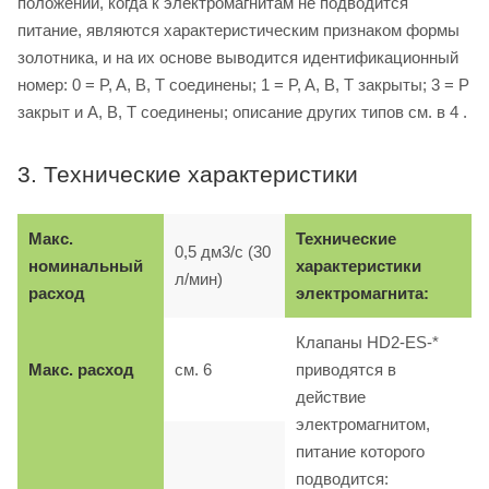
положении, когда к электромагнитам не подводится
питание, являются характеристическим признаком формы
золотника, и на их основе выводится идентификационный
номер: 0 = P, A, B, T соединены; 1 = P, A, B, T закрыты; 3 = P
закрыт и A, B, T соединены; описание других типов см. в 4 .
3. Технические характеристики
Макс.
Технические
0,5 дм3/с (30
номинальный
характеристики
л/мин)
расход
электромагнита:
Клапаны HD2-ES-*
Макс. расход
см. 6
приводятся в
действие
электромагнитом,
питание которого
подводится: