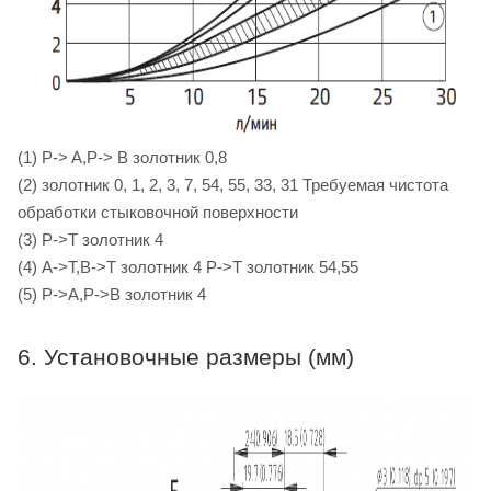
(1) P-> A,P-> B золотник 0,8
(2) золотник 0, 1, 2, 3, 7, 54, 55, 33, 31 Требуемая чистота
обработки стыковочной поверхности
(3) P->T золотник 4
(4) A->T,B->T золотник 4 P->T золотник 54,55
(5) P->A,P->B золотник 4
6. Установочные размеры (мм)