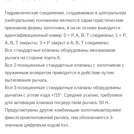
Гидравлические соединения, создаваемые в центральном
(нейтральном) положении являются характеристическим
признаком формы золотника, и на их основе выводится
идентификационный номер: 0 = P, A, B, T соединены; 1 = P,
A, B, T закрыты; 3 = P закрыт и A, B, T соединены;
Все стандартные клапаны оборудованы механизмом
рычага на стороне порта A.
Все 2-позиционные стандартные клапаны с золотником с
пружинным возвратом приводятся в действие путем
вытягивания рычага.
Все 3-позиционные стандартные клапаны оборудованы
рычагом с углом хода +/15°. Среднее усилие, требуемое
для активации клапана посредством рычага: 50 Н.
Предусмотрены другие комбинации золотников/пружин/
фиксаторов/положений рычага, они обозначаются 3-
значным цифровым кодом xxx.